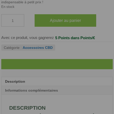
indispensable à petit prix !
En stock
quantité
Ajouter au panier
de
Plateaux
à
Rouler
Avec ce produit, vous gagnerez
5 Points
dans Points/€
en
Métal
Catégorie :
Accessoires CBD
Chocoloco
Description
Informations complémentaires
DESCRIPTION