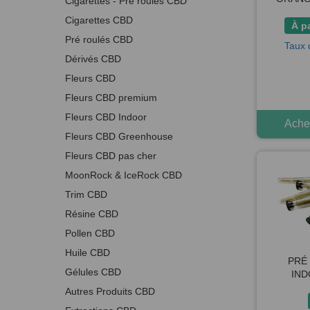
Cigarettes - Pré roulés CBD
Cigarettes CBD
À p
Pré roulés CBD
Taux 
Dérivés CBD
Fleurs CBD
Fleurs CBD premium
Fleurs CBD Indoor
Achet
Fleurs CBD Greenhouse
Fleurs CBD pas cher
MoonRock & IceRock CBD
Trim CBD
Résine CBD
Pollen CBD
Huile CBD
PRÉ
Gélules CBD
IND
Autres Produits CBD