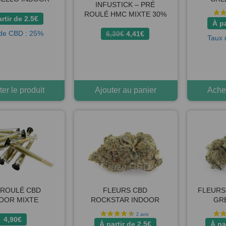
INFUSTICK – PRÉ
ROULÉ HMC MIXTE 30%
artir de
2.5
€
À pa
de CBD : 25%
Le
Le
6,30
€
4,41
€
Taux 
prix
prix
initial
actuel
était :
est :
6,30€.
4,41€.
er le produit
Ajouter au panier
Achet
 ROULÉ CBD
FLEURS CBD
FLEURS
OOR MIXTE
ROCKSTAR INDOOR
GR
4,90
€
À partir de
2.5
€
À pa