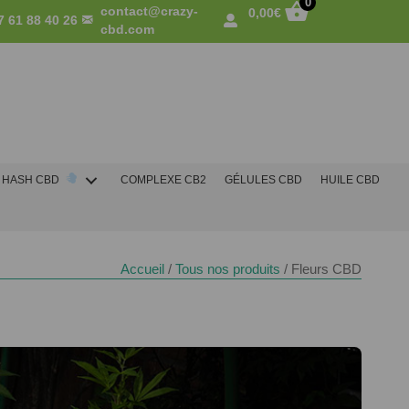
0
contact@crazy-
0,00
€
7 61 88 40 26
cbd.com
HASH CBD
COMPLEXE CB2
GÉLULES CBD
HUILE CBD
Accueil
/
Tous nos produits
/ Fleurs CBD