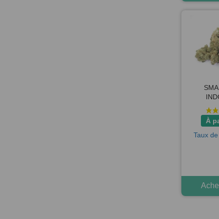
SMA
IND
À p
Taux de
Achet