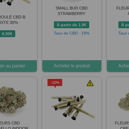
SMALL BUD CBD
FLEUR
STRAWBERRY
ROULÉ CBD-B
IXTE 30%
À partir de
1.9
€
À pa
Taux de CBD : 19%
Taux 
6,90
€
ter au panier
Acheter le produit
Achet
30%
EURS CBD
FLEUR
ELLO INDOOR
CRE