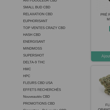
ANTI-DOULEUR CBD
SMALL BUD CBD
RELAXATION CBD
PRÉ 
M
EUPHORISANT
TOP VENTES CRAZY CBD
HASH CBD
ENERGISANT
MINDMOSS
SUPERSHOT
Ajou
DELTA-9 THC
HMC
HPC
FLEURS CBD USA
EFFETS RECHERCHÉS
Nouveautés CBD
PROMOTIONS CBD
FL
ORANG