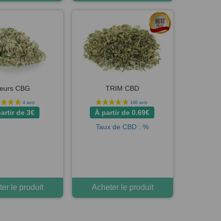
leurs CBG
TRIM CBD
artir de
3
€
À partir de
0.69
€
Taux de CBD : %
er le produit
Acheter le produit