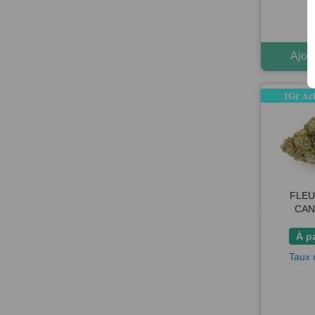
Ajou
1Gr Ach
FLEU
CAN
À p
Taux 