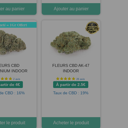
er au panier
Ajouter au panier
eté = 1Gr Offert
2 avis
EURS CBD
FLEURS CBD AK-47
NIUM INDOOR
INDOOR
artir de
4
€
À partir de
2.5
€
de CBD : 16%
Taux de CBD : 19%
er le produit
Acheter le produit