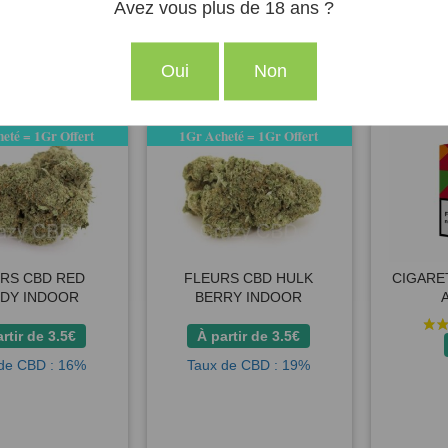
Avez vous plus de 18 ans ?
Oui
Non
ter au panier
Ajouter au panier
Ajout
eté = 1Gr Offert
1Gr Acheté = 1Gr Offert
RS CBD RED
FLEURS CBD HULK
CIGARE
DY INDOOR
BERRY INDOOR
artir de
3.5
€
À partir de
3.5
€
de CBD : 16%
Taux de CBD : 19%