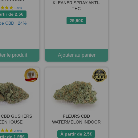
KLEANER SPRAY ANTI-
THC
rtir de
2.5
€
29,90
€
de CBD : 24%
er le produit
Ajouter au panier
 CBD GUSHERS
FLEURS CBD
EENHOUSE
WATERMELON INDOOR
À partir de
2.5
€
rtir de
1.95
€