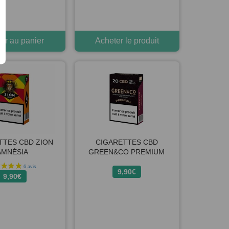
er au panier
Acheter le produit
TTES CBD ZION
CIGARETTES CBD
AMNÉSIA
GREEN&CO PREMIUM
9,90
€
9,90
€