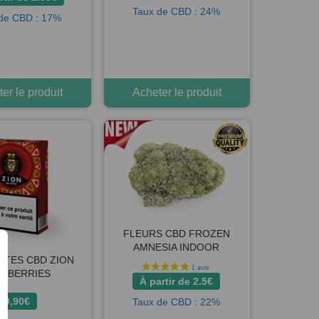
Taux de CBD : 24%
de CBD : 17%
er le produit
Acheter le produit
FLEURS CBD FROZEN
AMNESIA INDOOR
TTES CBD ZION
D BERRIES
À partir de
2.5
€
9,90
€
Taux de CBD : 22%