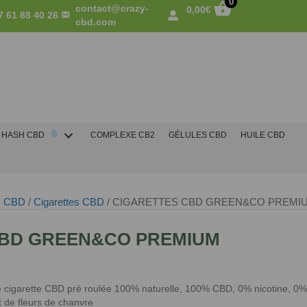
0
contact@crazy-
0,00
€
7 61 88 40 26
cbd.com
HASH CBD
COMPLEXE CB2
GÉLULES CBD
HUILE CBD
és CBD
/
Cigarettes CBD
/ CIGARETTES CBD GREEN&CO PREMI
CBD GREEN&CO PREMIUM
cigarette CBD pré roulée 100% naturelle, 100% CBD, 0% nicotine, 0
 de fleurs de chanvre