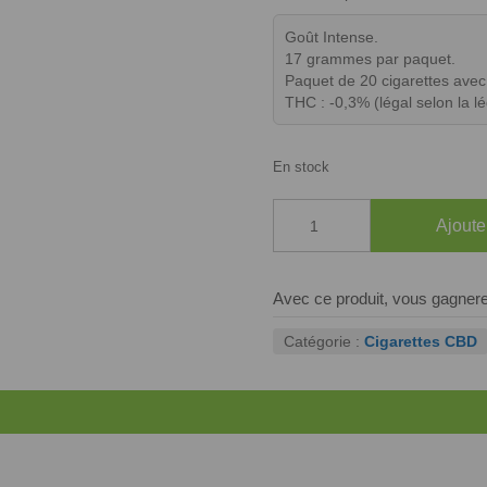
Goût Intense.
17 grammes par paquet.
Paquet de 20 cigarettes avec f
THC : -0,3% (légal selon la l
En stock
quantité
Ajoute
de
CIGARETTES
CBD
GREEN&CO
Avec ce produit, vous gagner
PREMIUM
Catégorie :
Cigarettes CBD