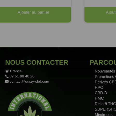
Ajouter au panier
Ajout
NOUS CONTACTER
PARCOU
France
Nouveautés
07 61 88 40 26
Promotions
contact@crazy-cbd.com
Dérivés CB
HPC
CBD-B
HMC
Delta-9 THC
SUPERSH
Mindmoss