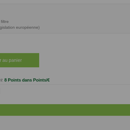
iltre
égislation européenne)
r au panier
ez
8 Points
dans Points/€