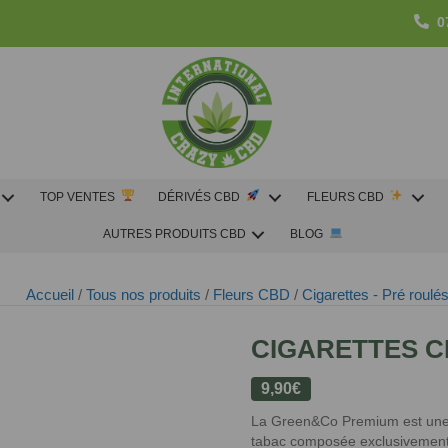
0
TOP VENTES
DÉRIVÉS CBD
FLEURS CBD
AUTRES PRODUITS CBD
BLOG
Accueil
/
Tous nos produits
/
Fleurs CBD
/
Cigarettes - Pré roul
CIGARETTES 
9,90
€
La Green&Co Premium est une 
tabac composée exclusivement