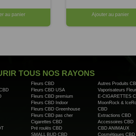
er au panier
Ajouter au panier
RIR TOUS NOS RAYONS
Fleurs CBD
Autres Produits C
 CBD
Fleurs CBD USA
Vaporisateurs Fle
D
Fleurs CBD premium
E-CIGARETTES 
Fleurs CBD Indoor
MoonRock & IceR
Fleurs CBD Greenhouse
CBD
Fleurs CBD pas cher
Extractions CBD
Cigarettes CBD
Accessoires CBD
OT
Pré roulés CBD
CBD ANIMAUX
SMALL BUD CBD
Cosmétiques CBD