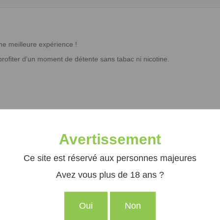
ne meilleure expérience !
profiter d’un moment de détente sans tabac ni nicotine.
Avertissement
Ce site est réservé aux personnes majeures
Avez vous plus de 18 ans ?
Oui
Non