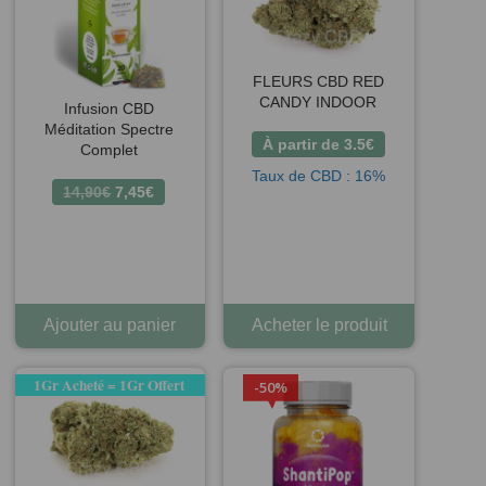
FLEURS CBD RED
CANDY INDOOR
Infusion CBD
Méditation Spectre
À partir de
3.5
€
Complet
Taux de CBD : 16%
Le
Le
14,90
€
7,45
€
prix
prix
initial
actuel
était :
est :
14,90€.
7,45€.
Ajouter au panier
Acheter le produit
1Gr Acheté = 1Gr Offert
50%
3 avis