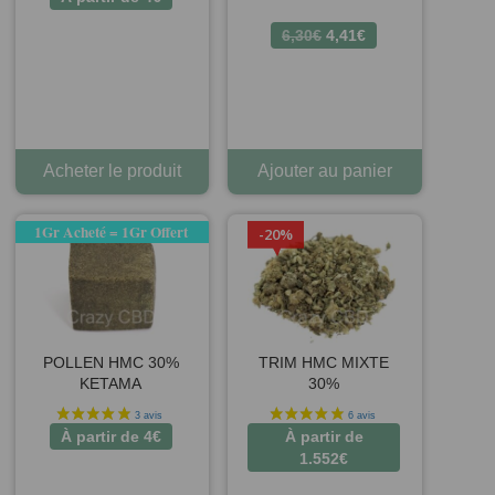
Le
Le
6,30
€
4,41
€
prix
prix
initial
actuel
était :
est :
6,30€.
4,41€.
Acheter le produit
Ajouter au panier
1Gr Acheté = 1Gr Offert
20%
POLLEN HMC 30%
TRIM HMC MIXTE
KETAMA
30%
À partir de
4
€
À partir de
1.552
€