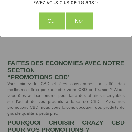
Avez vous plus de 18 ans ?
Oui
Non
Acheter le produit
FAITES DES ÉCONOMIES AVEC NOTRE
SECTION
“PROMOTIONS CBD”
Vous aimez le CBD et êtes constamment à l’affût des
meilleures offres pour acheter votre CBD en France ? Alors,
vous êtes au bon endroit pour faire des affaires incroyables
sur l’achat de vos produits à base de CBD ! Avec nos
promotions CBD, nous vous faisons découvrir des produits de
grande qualité à petits prix.
POURQUOI CHOISIR CRAZY CBD
POUR VOS PROMOTIONS ?