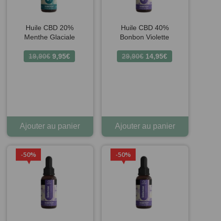
Huile CBD 20%
Huile CBD 40%
Menthe Glaciale
Bonbon Violette
Le
Le
Le
Le
19,90
€
9,95
€
29,90
€
14,95
€
prix
prix
prix
prix
initial
actuel
initial
actuel
était :
est :
était :
est :
19,90€.
9,95€.
29,90€.
14,95€.
Ajouter au panier
Ajouter au panier
50%
50%