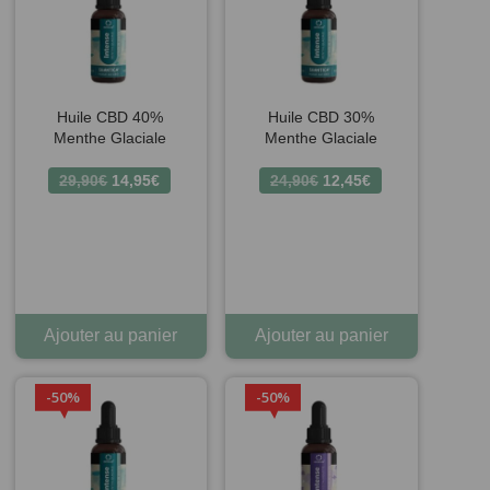
4 avis
Huile CBD 40%
Huile CBD 30%
Menthe Glaciale
Menthe Glaciale
Le
Le
Le
Le
29,90
€
14,95
€
24,90
€
12,45
€
prix
prix
prix
prix
initial
actuel
initial
actuel
était :
est :
était :
est :
29,90€.
14,95€.
24,90€.
12,45€.
Ajouter au panier
Ajouter au panier
50%
50%