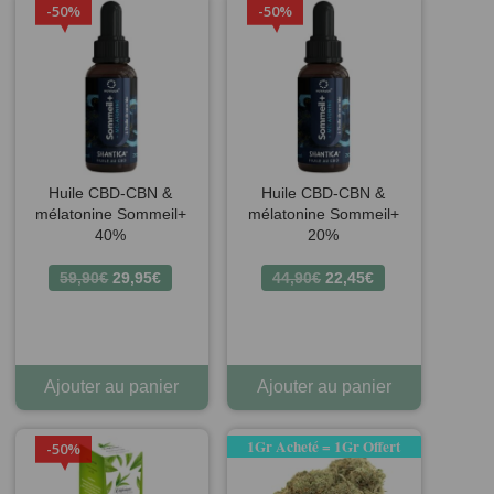
50%
50%
Huile CBD-CBN &
Huile CBD-CBN &
7 avis
mélatonine Sommeil+
mélatonine Sommeil+
40%
20%
Le
Le
Le
Le
59,90
€
29,95
€
44,90
€
22,45
€
prix
prix
prix
prix
initial
actuel
initial
actuel
était :
est :
était :
est :
59,90€.
29,95€.
44,90€.
22,45€.
Ajouter au panier
Ajouter au panier
1Gr Acheté = 1Gr Offert
50%