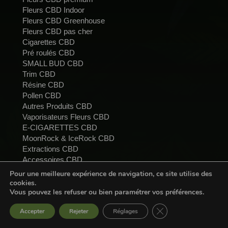
Fleurs CBD Indoor
Fleurs CBD Greenhouse
Fleurs CBD pas cher
Cigarettes CBD
Pré roulés CBD
SMALL BUD CBD
Trim CBD
Résine CBD
Pollen CBD
Autres Produits CBD
Vaporisateurs Fleurs CBD
E-CIGARETTES CBD
MoonRock & IceRock CBD
Extractions CBD
Accessoires CBD
CBD ANIMAUX
Pour une meilleure expérience de navigation, ce site utilise des
Cosmétiques CBD
cookies.
GUMMIES CBD
Vous pouvez les refuser ou bien paramétrer vos préférences.
Infusions CBD BIO
Fermer la bannière d
Accepter
Rejeter
Réglages
Spray Kleaner
Livraison offerte en France à partir de 70€ d'achat* !!!
Blog