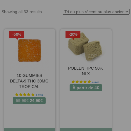
Showing all 33 results
58%
20%
POLLEN HPC 50%
NLX
10 GUMMIES
DELTA-9 THC 30MG
TROPICAL
À partir de
4
€
Le
Le
59,90
€
24,90
€
prix
prix
initial
actuel
était :
est :
59,90€.
24,90€.