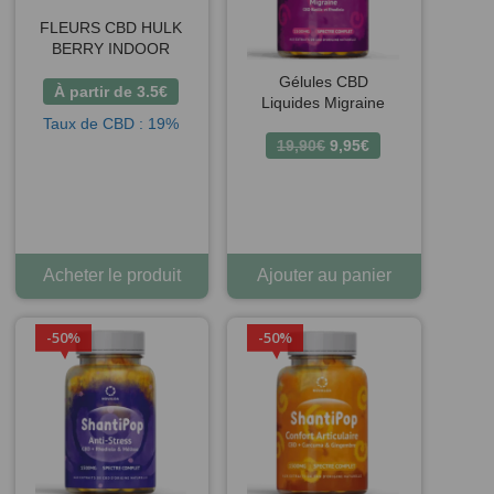
FLEURS CBD HULK
BERRY INDOOR
Gélules CBD
À partir de
3.5
€
Liquides Migraine
Taux de CBD : 19%
Le
Le
19,90
€
9,95
€
prix
prix
initial
actuel
était :
est :
19,90€.
9,95€.
Acheter le produit
Ajouter au panier
50%
50%