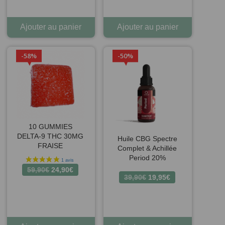
59,90€.
24,90€.
59,90€.
24,90€.
Ajouter au panier
Ajouter au panier
58%
50%
10 GUMMIES
DELTA-9 THC 30MG
Huile CBG Spectre
FRAISE
Complet & Achillée
Period 20%
Le
Le
59,90
€
24,90
€
Le
Le
39,90
€
19,95
€
prix
prix
prix
prix
initial
actuel
initial
actuel
était :
est :
était :
est :
59,90€.
24,90€.
39,90€.
19,95€.