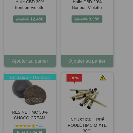
Huile CBD 30%
Huile CBD 20%
Bonbon Violette
Bonbon Violette
Le
Le
Le
Le
24,90
€
12,45
€
19,90
€
9,95
€
prix
prix
prix
prix
initial
actuel
initial
actuel
était :
est :
était :
est :
24,90€.
12,45€.
19,90€.
9,95€.
Ajouter au panier
Ajouter au panier
1Gr Acheté = 1Gr Offert
30%
RÉSINE HMC 30%
CHOCO CREAM
INFUSTICK – PRÉ
ROULÉ HMC MIXTE
30%
À partir de
4
€