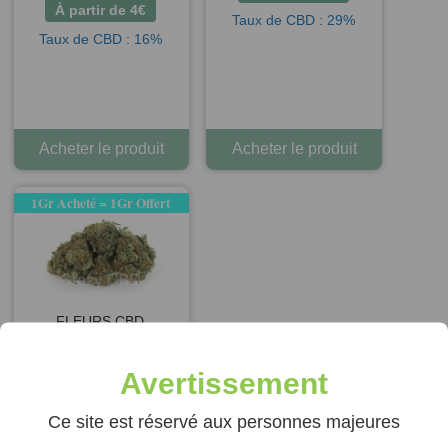
À partir de
4
€
Taux de CBD : 29%
Taux de CBD : 16%
Acheter le produit
Acheter le produit
1Gr Acheté = 1Gr Offert
FLEURS CBD
CHERRY HAZE
GREENHOUSE
Avertissement
À partir de
3
€
1 avis
Ce site est réservé aux personnes majeures
Taux de CBD : 14%