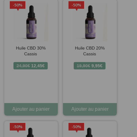
50%
50%
Huile CBD 30%
Huile CBD 20%
Cassis
Cassis
Le
Le
Le
Le
24,90
€
12,45
€
19,90
€
9,95
€
prix
prix
prix
prix
initial
actuel
initial
actuel
était :
est :
était :
est :
24,90€.
12,45€.
19,90€.
9,95€.
Ajouter au panier
Ajouter au panier
50%
50%