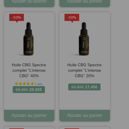
Ajouter au panier
Ajouter au panier
50%
50%
Huile CBG Spectre
Huile CBG Spectre
complet “L’intense
complet “L’intense
CBG” 40%
CBG” 20%
Le
Le
34,90
€
17,45
€
Le
Le
59,90
€
29,95
€
prix
prix
prix
prix
initial
actuel
initial
actuel
était :
est :
était :
est :
34,90€.
17,45€.
59,90€.
29,95€.
Ajouter au panier
Ajouter au panier