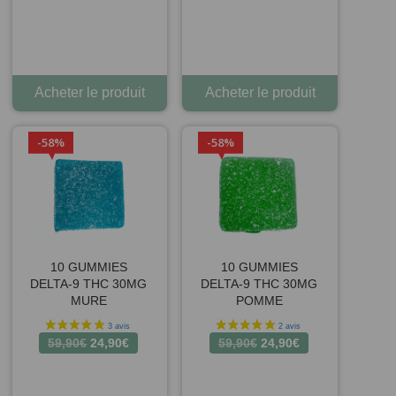
Acheter le produit
Acheter le produit
58%
58%
10 GUMMIES
10 GUMMIES
DELTA-9 THC 30MG
DELTA-9 THC 30MG
MURE
POMME
Le
Le
Le
Le
59,90
€
24,90
€
59,90
€
24,90
€
prix
prix
prix
prix
initial
actuel
initial
actuel
était :
est :
était :
est :