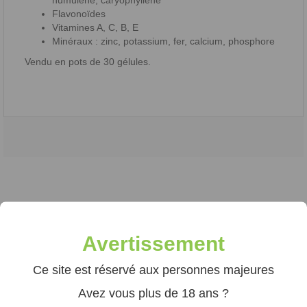
humulène, caryophyllène
Flavonoïdes
Vitamines A, C, B, E
Minéraux : zinc, potassium, fer, calcium, phosphore
Vendu en pots de 30 gélules.
AVIS À PROPOS DU PRODUIT
Avertissement
Ce site est réservé aux personnes majeures
Avez vous plus de 18 ans ?
VOIR L'ATTESTATION