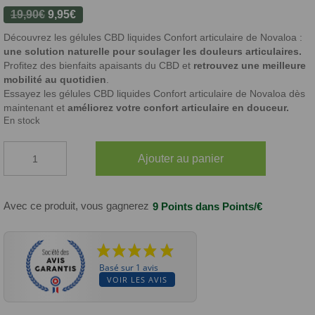
Le
Le
19,90
€
9,95
€
prix
prix
Découvrez les gélules CBD liquides Confort articulaire de Novaloa :
initial
actuel
une solution naturelle pour soulager les douleurs articulaires.
était :
est :
Profitez des bienfaits apaisants du CBD et
retrouvez une meilleure
mobilité au quotidien
.
19,90€.
9,95€.
Essayez les gélules CBD liquides Confort articulaire de Novaloa dès
maintenant et
améliorez votre confort articulaire en douceur.
En stock
quantité
Ajouter au panier
de
Gélules
CBD
Liquides
Avec ce produit, vous gagnerez
9 Points
dans Points/€
Confort
articulaire
Basé sur 1 avis
VOIR LES AVIS