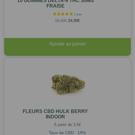
10 GUMMIES DELTA-9 THC 30MG
FRAISE
Le
Le
59,90
€
24,90
€
prix
prix
initial
actuel
était :
est :
59,90€.
24,90€.
Ajouter au panier
FLEURS CBD HULK BERRY
INDOOR
À partir de
3.5
€
Taux de CBD : 19%