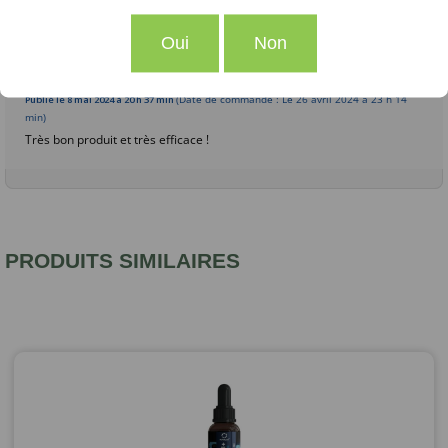
10
Oui
Non
/10
Sandra G.
Basé sur 1 avis
Publié le 8 mai 2024 à 20 h 37 min
(Date de commande : Le 26 avril 2024 à 23 h 14
min)
Très bon produit et très efficace !
PRODUITS SIMILAIRES