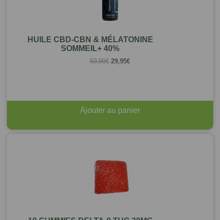
HUILE CBD-CBN & MÉLATONINE
SOMMEIL+ 40%
Le
Le
59,90
€
29,95
€
prix
prix
initial
actuel
était :
est :
59,90€.
29,95€.
Ajouter au panier