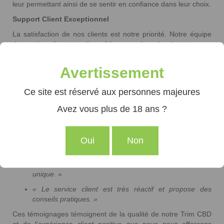
leur permettant ainsi de se sentir en confiance dans leur choix.
Support Client Exceptionnel
La satisfaction de nos clients est notre priorité. Notre équipe
de service client est disponible pour répondre à toutes vos
questions. Que vous soyez novice ou expert dans l’utilisation
du CBD, nous sommes là pour vous guider et vous conseiller,
Avertissement
afin que vous puissiez tirer le meilleur parti de votre
expérience.
Ce site est réservé aux personnes majeures
Témoignages de Clients Satisfaits
Avez vous plus de 18 ans ?
Voici quelques retours positifs de nos clients :
« La Trim CBD est une excellente alternative
économique sans compromettre la qualité des effets. »
Oui
Non
« J’apprécie vraiment la richesse des saveurs et des
arômes dans la Trim CBD. C’est une expérience
unique. »
« Le service client est très réactif et propose des
conseils pratiques. »
Ces témoignages témoignent de la qualité de notre Trim CBD
et de l’expérience client positive que nous nous efforçons