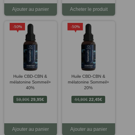
Ajouter au panier
Acheter le produit
50%
50%
Huile CBD-CBN &
Huile CBD-CBN &
mélatonine Sommeil+
mélatonine Sommeil+
40%
20%
Le
Le
Le
Le
59,90
€
29,95
€
44,90
€
22,45
€
prix
prix
prix
prix
initial
actuel
initial
actuel
était :
est :
était :
est :
59,90€.
29,95€.
44,90€.
22,45€.
Ajouter au panier
Ajouter au panier
1 avis