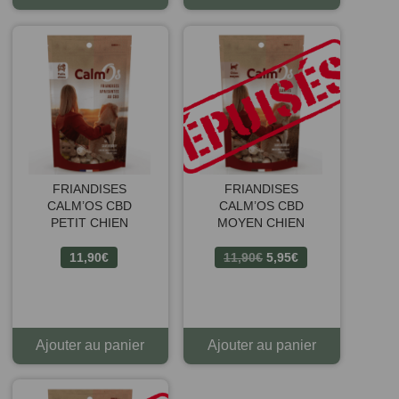
FRIANDISES
FRIANDISES
CALM’OS CBD
CALM’OS CBD
PETIT CHIEN
MOYEN CHIEN
Le
Le
11,90
€
11,90
€
5,95
€
prix
prix
initial
actuel
était :
est :
11,90€.
5,95€.
Ajouter au panier
Ajouter au panier