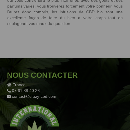
qui vous conviendra le plus ! En effet, avec des goûts et des
parfums variés, vous trouverez forcément votre bonheur. Vous
l’aurez donc compris, les infusions de CBD bio sont une
excellente façon de faire du bien a votre corps tout en
soulageant vos maux du quotidien.
NOUS CONTACTER
France
07 61 88 40 26
contact@crazy-cbd.com