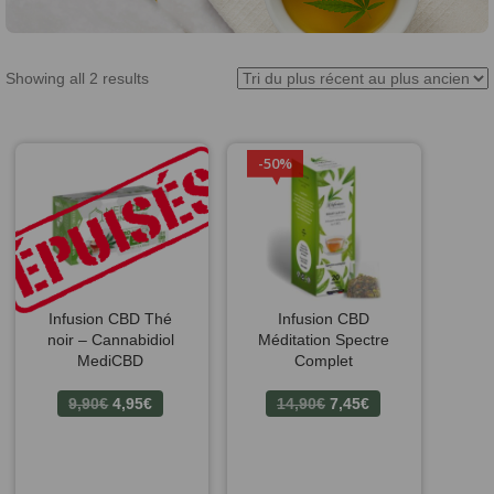
Showing all 2 results
50%
Infusion CBD Thé
Infusion CBD
noir – Cannabidiol
Méditation Spectre
MediCBD
Complet
Le
Le
Le
Le
9,90
€
4,95
€
14,90
€
7,45
€
prix
prix
prix
prix
initial
actuel
initial
actuel
était :
est :
était :
est :
9,90€.
4,95€.
14,90€.
7,45€.