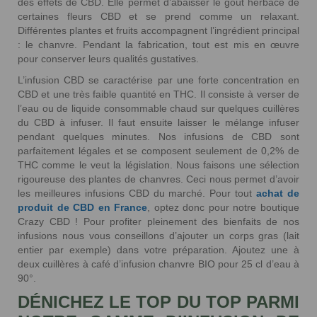
des effets de CBD. Elle permet d’abaisser le goût herbacé de
certaines fleurs CBD et se prend comme un relaxant.
Différentes plantes et fruits accompagnent l’ingrédient principal
: le chanvre. Pendant la fabrication, tout est mis en œuvre
pour conserver leurs qualités gustatives.
L’infusion CBD se caractérise par une forte concentration en
CBD et une très faible quantité en THC. Il consiste à verser de
l’eau ou de liquide consommable chaud sur quelques cuillères
du CBD à infuser. Il faut ensuite laisser le mélange infuser
pendant quelques minutes. Nos infusions de CBD sont
parfaitement légales et se composent seulement de 0,2% de
THC comme le veut la législation. Nous faisons une sélection
rigoureuse des plantes de chanvres. Ceci nous permet d’avoir
les meilleures infusions CBD du marché. Pour tout
achat de
produit de CBD en France
, optez donc pour notre boutique
Crazy CBD ! Pour profiter pleinement des bienfaits de nos
infusions nous vous conseillons d’ajouter un corps gras (lait
entier par exemple) dans votre préparation. Ajoutez une à
deux cuillères à café d’infusion chanvre BIO pour 25 cl d’eau à
90°.
DÉNICHEZ LE TOP DU TOP PARMI