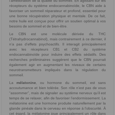
l’amélioration de la qualité du sommeil. En agissant sur les
récepteurs du système endocannabinoïde, le CBN aide à
favoriser un sommeil réparateur et profond, essentiel pour
une bonne récupération physique et mentale. De ce fait,
notre huile est conçue pour offrir un soutien optimal à vos
besoins de sommeil et de bien-être.
Le CBN est une molécule dérivée du THC
(Tétrahydrocannabinol), mais contrairement à ce dernier, il
n’a pas d’effets psychoactifs. Il interagit principalement
avec les récepteurs CB1 et CB2 du système
endocannabinoïde pour induire des effets sédatifs. Des
recherches préliminaires suggèrent que le CBN pourrait
également agir en augmentant les niveaux de certains
neurotransmetteurs impliqués dans la régulation du
sommeil.
La
mélatonine
, ou hormone du sommeil, est sans
accoutumance et bien tolérée. Son rôle n’est pas de vous
“assommer”, mais de signaler au système nerveux qu’il est
temps de se relaxer, afin de favoriser l’endormissement. La
mélatonine est une hormone produite naturellement par la
glande pinéale dans le cerveau en réponse à l’obscurité. À
cet égard, la mélatonine joue principalement un rôle dans