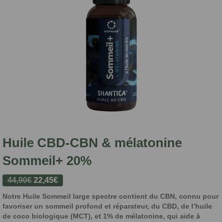
Huile CBD-CBN & mélatonine
Sommeil+ 20%
Le
Le
44,90
€
22,45
€
prix
prix
Notre Huile Sommeil large spectre contient du CBN, connu pour
initial
actuel
favoriser un sommeil profond et réparateur, du CBD, de l’huile
était :
est :
de coco biologique (MCT), et 1% de mélatonine, qui aide à