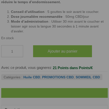
réduire le temps d’endormissement.
44,90€.
22,45€.
Conseil d’utilisation
: 5 gouttes le soir avant le coucher.
Dose journalière recommandée
: 50mg CBD/jour
Mode d’administration
: Utiliser 30 min avant le coucher et
laisser agir sous la langue 30 secondes à 1 minute avant
d’avaler.
En stock
quantité
Ajouter au panier
de
Huile
CBD-
CBN
Avec ce produit, vous gagnerez
21 Points
dans Points/€
&
mélatonine
Catégories :
Huile CBD
,
PROMOTIONS CBD
,
SOMMEIL CBD
Sommeil+
20%