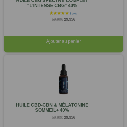
HUILE CBG SPECTRE COMPLET
“L’INTENSE CBG” 40%
Le
Le
59,90
€
29,95
€
prix
prix
initial
actuel
était :
est :
59,90€.
29,95€.
Ajouter au panier
HUILE CBD-CBN & MÉLATONINE
SOMMEIL+ 40%
Le
Le
59,90
€
29,95
€
prix
prix