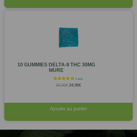
10 GUMMIES DELTA-9 THC 30MG
MURE
Le
Le
59,90
€
24,90
€
prix
prix
initial
actuel
était :
est :
59,90€.
24,90€.
Ajouter au panier