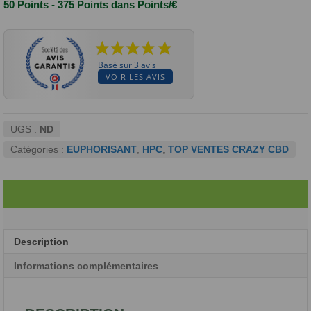
50 Points - 375 Points
dans Points/€
40%
Basé sur 3 avis
VOIR LES AVIS
UGS :
ND
Catégories :
EUPHORISANT
,
HPC
,
TOP VENTES CRAZY CBD
Description
Informations complémentaires