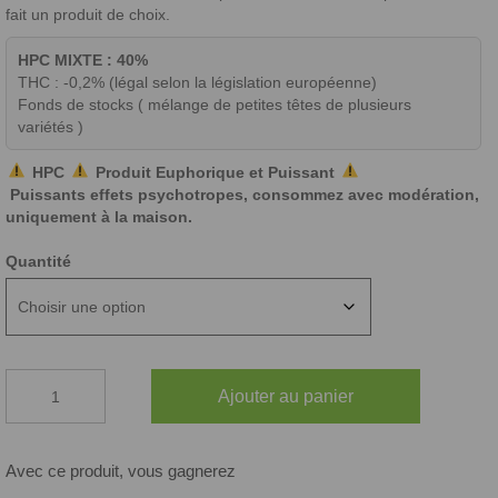
fait un produit de choix.
HPC MIXTE : 40%
THC : -0,2% (légal selon la législation européenne)
Fonds de stocks ( mélange de petites têtes de plusieurs
variétés )
HPC
Produit Euphorique
et
Puissant
Puissants effets psychotropes, consommez avec modération,
uniquement à la maison.
Quantité
quantité
Ajouter au panier
de
SMALL
BUD
HPC
Avec ce produit, vous gagnerez
MIXTE