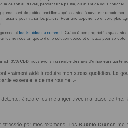
 que ce soit au travail, pendant une pause, ou avant de vous coucher.
g-gums, sont de petites pastilles appétissantes à savourer directement.
nfusions pour varier les plaisirs. Pour une expérience encore plus ag
D.
ngoisses et
les troubles du sommeil.
Grâce à ses propriétés apaisantes
 les novices en quête d’une solution douce et efficace pour se détendr
runch 99% CBD
, nous avons rassemblé des avis d’utilisateurs qui témo
nt vraiment aidé à réduire mon stress quotidien. Le goû
rtie essentielle de ma routine. »
 détente. J’adore les mélanger avec ma tasse de thé. 
nt stressée par mes examens. Les
Bubble Crunch
me pe