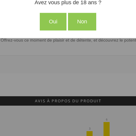
Avez vous plus de 18 ans ?
Oui
Non
n infusions ou en vaporisation.
t et de qualité, soutenu par des analyses rigoureuses garantissant l
Offrez-vous ce moment de plaisir et de détente, et découvrez le poten
AVIS À PROPOS DU PRODUIT
6
3