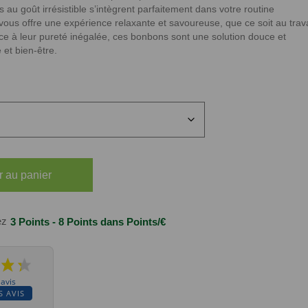
au goût irrésistible s’intègrent parfaitement dans votre routine
us offre une expérience relaxante et savoureuse, que ce soit au trava
e à leur pureté inégalée, ces bonbons sont une solution douce et
 et bien-être.
r au panier
ez
3 Points - 8 Points
dans Points/€
 avis
S AVIS