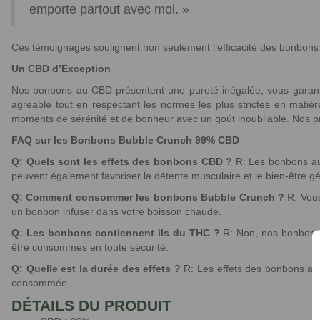
emporte partout avec moi. »
Ces témoignages soulignent non seulement l’efficacité des bonbons au
Un CBD d’Exception
Nos bonbons au CBD présentent une pureté inégalée, vous garanti
agréable tout en respectant les normes les plus strictes en mat
moments de sérénité et de bonheur avec un goût inoubliable. Nos produ
FAQ sur les Bonbons Bubble Crunch 99% CBD
Q: Quels sont les effets des bonbons CBD ?
R: Les bonbons au C
peuvent également favoriser la détente musculaire et le bien-être gé
Q: Comment consommer les bonbons Bubble Crunch ?
R: Vous
un bonbon infuser dans votre boisson chaude.
Q: Les bonbons contiennent ils du THC ?
R: Non, nos bonbons o
être consommés en toute sécurité.
Q: Quelle est la durée des effets ?
R: Les effets des bonbons au 
consommée.
DÉTAILS DU PRODUIT