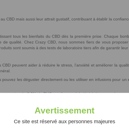
 CBD mais aussi leur attrait gustatif, contribuant à établir la confian
ssant tous les bienfaits du CBD dès la première prise. Chaque bonbo
ière de qualité. Chez Crazy CBD, nous sommes fiers de vous proposer
its sont soumis à des tests de laboratoire tiers afin de garantir leur e
BD peuvent aider à réduire le stress, l’anxiété et améliorer la qualit
néral.
 pouvez les déguster directement ou les utiliser en infusions pour un e
nt moins de 0,2% de THC, conformes à la législation européenne, ce q
Avertissement
CBD peuvent varier d’une personne à l’autre, mais ils durent générale
Ce site est réservé aux personnes majeures