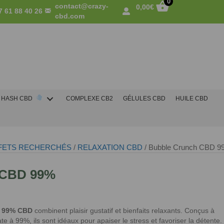
0
contact@crazy-
0,00
€
7 61 88 40 26
cbd.com
HASH CBD
COMPLEXE CB2
GÉLULES CBD
HUILE CBD
FETS RECHERCHÉS
/
RELAXATION CBD
/ Bubble Crunch CBD 9
 CBD 99%
h 99% CBD
combinent plaisir gustatif et bienfaits relaxants. Conçus à
e à 99%, ils sont idéaux pour apaiser le stress et favoriser la détente.