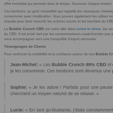
effet immédiat qui persiste dans le temps. Savourez chaque instant,
Ces bonbons, au goût irrésistible qui rappelle les classiques chewin
consommer avec modération. Vous pouvez également les utiliser en i
chaude pour faire ressortir les arômes sucrés et les bienfaits du CB
Le
Bubble Crunch CBD
est votre allié idéal
contre le stress
, les a
du CBD. Il est prisé tant par les consommateurs expérimentés que par
vous accompagner vers une tranquillité d’esprit retrouvée.
Témoignages de Clients
Pour renforcer la crédibilité et la confiance autour de nos
Bubble C
Jean-Michel:
« Les
Bubble Crunch 99% CBD
m’o
je les consomme. Ces bonbons sont devenus une pa
Sophie:
« Je les adore ! Parfaits pour une pause
cherchent un moyen naturel de se relaxer. »
Lucie:
« En tant qu’étudiante, j’étais constamme