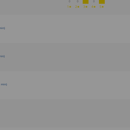
0
0
0
1★
2★
3★
4★
5★
min)
min)
 min)