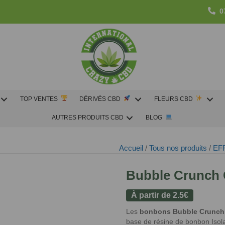
0
TOP VENTES
DÉRIVÉS CBD
FLEURS CBD
AUTRES PRODUITS CBD
BLOG
Accueil
/
Tous nos produits
/
EF
Bubble Crunch
À partir de
2.5
€
Les
bonbons Bubble Crunc
base de résine de bonbon Isolat