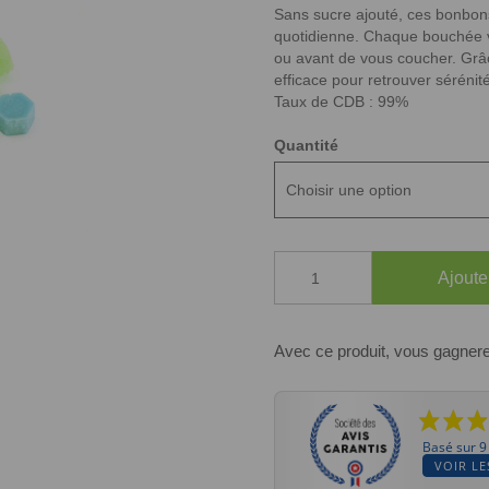
Sans sucre ajouté, ces bonbons 
quotidienne. Chaque bouchée vo
ou avant de vous coucher. Grâc
efficace pour retrouver sérénité
Taux de CDB : 99%
Quantité
quantité
Ajoute
de
Bubble
Crunch
CBD
Avec ce produit, vous gagner
99%
Basé sur 9
VOIR LE