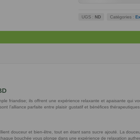
UGS :
ND
Catégories :
E
BD
ple friandise; ils offrent une expérience relaxante et apaisante qui v
t l’alliance parfaite entre plaisir gustatif et bénéfices thérapeutiq
allient douceur et bien-être, tout en étant sans sucre ajouté. La douc
 chaque bouchée vous plonge dans une expérience de relaxation authent