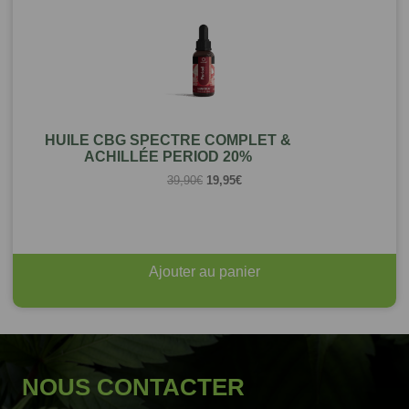
HUILE CBG SPECTRE COMPLET &
ACHILLÉE PERIOD 20%
Le
Le
39,90
€
19,95
€
prix
prix
initial
actuel
était :
est :
39,90€.
19,95€.
Ajouter au panier
NOUS CONTACTER