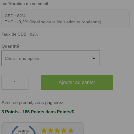
amélioration du sommeil.
CBD : 82%
THC : -0,2% (légal selon la législation européenne)
Taux de CDB : 82%
Quantité
quantité
Ajouter au panier
de
ICEROCK
CBD
Avec ce produit, vous gagnerez
3 Points - 166 Points
dans Points/€