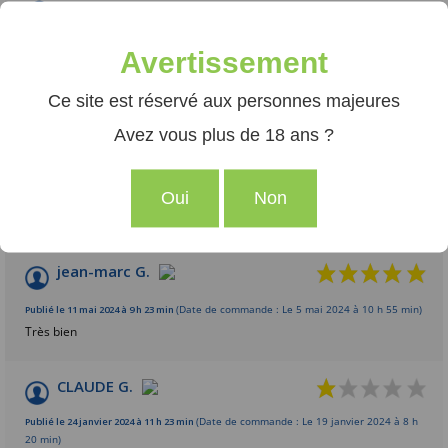
Avertissement
VOIR L'ATTESTATION
Ce site est réservé aux personnes majeures
9.3
/10
Avez vous plus de 18 ans ?
Eglantine D.
Basé sur 22 avis
Publié le 20 juillet 2024 à 20 h 21 min
(Date de commande : Le 10 juillet 2024 à 20 h
54 min)
Oui
Non
Excellent
jean-marc G.
Publié le 11 mai 2024 à 9 h 23 min
(Date de commande : Le 5 mai 2024 à 10 h 55 min)
Très bien
CLAUDE G.
Publié le 24 janvier 2024 à 11 h 23 min
(Date de commande : Le 19 janvier 2024 à 8 h
20 min)