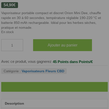
54,90
€
Vaporisateur portable compact et discret Orion Mini Dee, chauffe
rapide en 30 à 60 secondes, température réglable 190‑220 °C et
batterie 850 mAh rechargeable. Idéal pour les herbes sèches,
pratique et nomade.
En stock
quantité
Ajouter au panier
de
VAPORISATEUR
Portable
–
Avec ce produit, vous gagnerez
45 Points
dans Points/€
Orion
Mini
Catégorie :
Vaporisateurs Fleurs CBD
Dee
Description