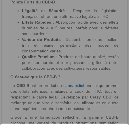
Points Forts du CBD-B
Légalité et Sécurité
: Respecte la législation
française, offrant une alternative légale au THC.
Effets Rapides
: Absorption rapide avec des effets
durables de 4 à 5 heures, parfait pour la détente
sans lourdeur.
Variété de Produits
: Disponible en fleurs, pollen,
trim et résine, permettant des modes de
consommation variés.
Qualité Premium
: Produits de haute qualité, testés
pour leur pureté et leur puissance, grâce à notre
collaboration avec des cultivateurs responsables.
Qu’est-ce que le CBD-B ?
Le
CBD-B
est un produit de
cannabidiol
enrichi qui promet
des effets intenses, similaires à ceux du THC, tout en
respectant le cadre légal. Développé par
Crazy CBD
, ce
mélange unique vise à satisfaire les utilisateurs en quête
d’une expérience euphorisante et puissante.
Grâce à une formulation réfléchie, la gamme
CBD-B
propose une variété de produits offrant une stimulation
euphorique sans les effets psychoactifs indésirables du