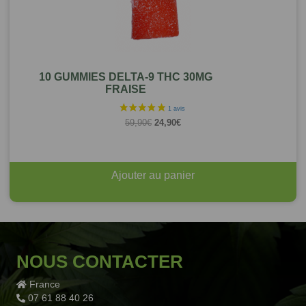
10 GUMMIES DELTA-9 THC 30MG
FRAISE
Le
Le
59,90
€
24,90
€
prix
prix
initial
actuel
était :
est :
59,90€.
24,90€.
Ajouter au panier
NOUS CONTACTER
France
07 61 88 40 26