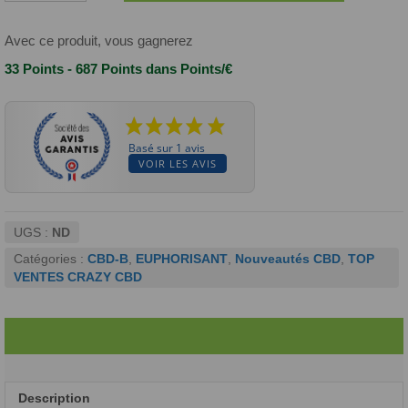
FLEURS
CBD-
B
Avec ce produit, vous gagnerez
30%
33 Points - 687 Points
dans Points/€
AK-
47
Basé sur 1 avis
VOIR LES AVIS
UGS :
ND
Catégories :
CBD-B
,
EUPHORISANT
,
Nouveautés CBD
,
TOP
VENTES CRAZY CBD
Description