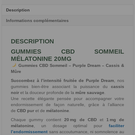
Description
Informations complémentaires
DESCRIPTION
GUMMIES CBD SOMMEIL
MÉLATONINE 20MG
Gummies CBD Sommeil – Purple Dream – Cassis &
Mûre
Succombez à l’intensité fruitée de Purple Dream
, nos
gummies bien-être associant la puissance du
cassis
noir
et la douceur profonde de la
mûre sauvage
.
Une recette élégante pensée pour accompagner votre
endormissement de façon naturelle, grâce à l’alliance
de
CBD pur
et de
mélatonine
.
Chaque gummy contient
20 mg de CBD
et
1 mg de
mélatonine
, un dosage optimal pour
faciliter
l’endormissement
sans accoutumance, ni somnolence au