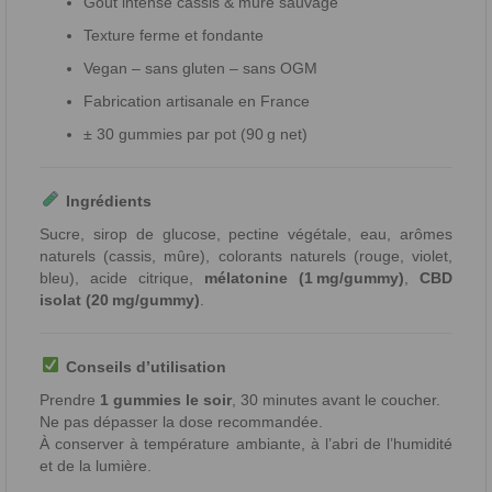
Goût intense cassis & mûre sauvage
Texture ferme et fondante
Vegan – sans gluten – sans OGM
Fabrication artisanale en France
± 30 gummies par pot (90 g net)
Ingrédients
Sucre, sirop de glucose, pectine végétale, eau, arômes
naturels (cassis, mûre), colorants naturels (rouge, violet,
bleu), acide citrique,
mélatonine (1 mg/gummy)
,
CBD
isolat (20 mg/gummy)
.
Conseils d’utilisation
Prendre
1 gummies le soir
, 30 minutes avant le coucher.
Ne pas dépasser la dose recommandée.
À conserver à température ambiante, à l’abri de l’humidité
et de la lumière.