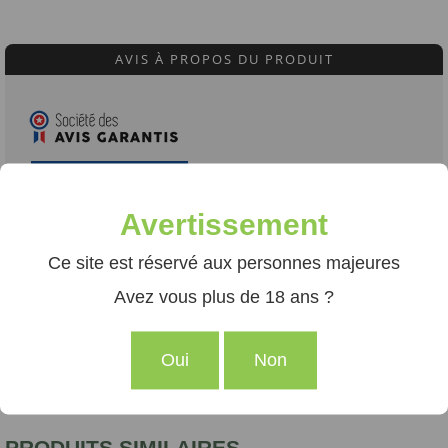
AVIS À PROPOS DU PRODUIT
VOIR L'ATTESTATION
10
Avertissement
/10
Martial C.
Ce site est réservé aux personnes majeures
Basé sur 1 avis
Publié le 23 juin 2026 à 8 h 26 min
(Date de commande : Le 15 juin 2026 à 21 h 42
Avez vous plus de 18 ans ?
min)
Bon goût et super produit
Oui
Non
PRODUITS SIMILAIRES