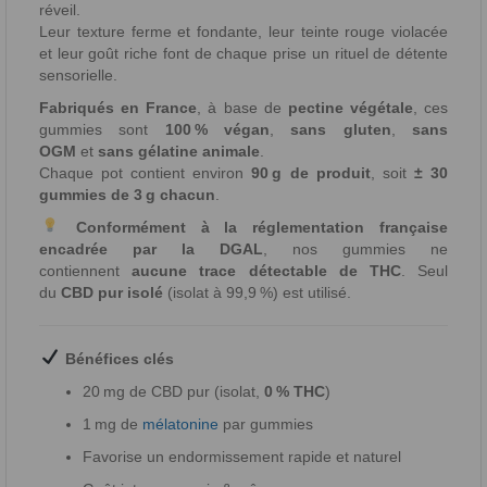
réveil.
Leur texture ferme et fondante, leur teinte rouge violacée
et leur goût riche font de chaque prise un rituel de détente
sensorielle.
Fabriqués en France
, à base de
pectine végétale
, ces
gummies sont
100 % végan
,
sans gluten
,
sans
OGM
et
sans gélatine animale
.
Chaque pot contient environ
90 g de produit
, soit
± 30
gummies de 3 g chacun
.
Conformément à la réglementation française
encadrée par la DGAL
, nos gummies ne
contiennent
aucune trace détectable de THC
. Seul
du
CBD pur isolé
(isolat à 99,9 %) est utilisé.
Bénéfices clés
20 mg de CBD pur (isolat,
0 % THC
)
1 mg de
mélatonine
par gummies
Favorise un endormissement rapide et naturel