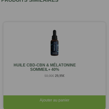
HUILE CBD-CBN & MÉLATONINE
SOMMEIL+ 40%
Le
Le
59,90
€
29,95
€
prix
prix
initial
actuel
était :
est :
59,90€.
29,95€.
Ajouter au panier