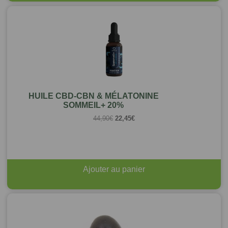
HUILE CBD-CBN & MÉLATONINE
SOMMEIL+ 20%
Le
Le
44,90
€
22,45
€
prix
prix
initial
actuel
était :
est :
44,90€.
22,45€.
Ajouter au panier