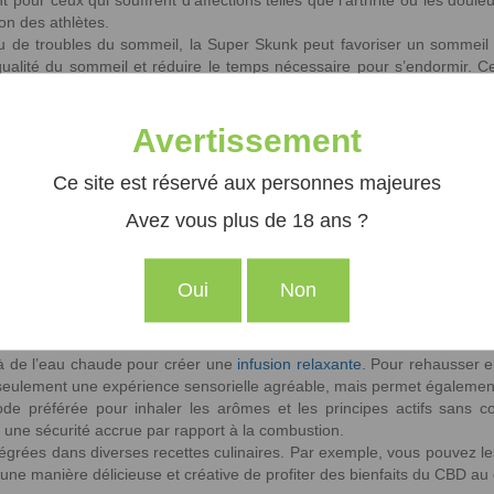
ent pour ceux qui souffrent d’affections telles que l’arthrite ou les do
ion des athlètes.
ou de troubles du sommeil, la Super Skunk peut favoriser un sommeil
 qualité du sommeil et réduire le temps nécessaire pour s’endormir. C
oyen naturel d’améliorer leur sommeil.
Avertissement
née et testée en laboratoire pour garantir sa pureté et son efficaci
hie, vous offrant ainsi des produits sur lesquels vous pouvez compter.
Ce site est réservé aux personnes majeures
ns fermement à la possibilité de produire des fleurs de qualité tout 
Avez vous plus de 18 ans ?
des durables qui préservent la biodiversité et la santé des sols.
 régulations en matière de THC, offrant ainsi une expérience sécurisée
es légales en vigueur.
Oui
Non
ariées et s’adaptent à tous les goûts :
s à de l’eau chaude pour créer une
infusion relaxante.
Pour rehausser en
 seulement une expérience sensorielle agréable, mais permet égalemen
hode préférée pour inhaler les arômes et les principes actifs sans c
 une sécurité accrue par rapport à la combustion.
ntégrées dans diverses recettes culinaires. Par exemple, vous pouvez 
une manière délicieuse et créative de profiter des bienfaits du CBD au 