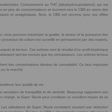
annabinoïdes. Contrairement au THC (tétrahydrocannabinol), qui est
 plus en plus de consommateurs se tournent vers le CBD en raison des
lytiques et analgésiques. Ainsi, le CBD est reconnu pour ses effets
r, nous pouvons maximiser la qualité, la saveur et la puissance des
. Le processus de culture est surveillé en permanence par des experts,
squés et terreux. Ces arômes sont le résultat d’un profil terpénique
i séduisent tant les novices que les connaisseurs. Les arômes terreux
hent des concentrations élevées de cannabidiol. Ce taux important
s sur le marché.
éliorer leur qualité de vie :
une sensation de tranquillité et de sérénité. Beaucoup rapportent une
dien chargé, la Super Skunk peut constituer un excellent moyen de se
. Les utilisateurs de Super Skunk constatent souvent une réduction