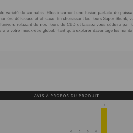
 variété de cannabis. Elles incarnent une fusion parfaite de puissa
anière délicieuse et efficace. En choisissant les fleurs Super Skunk, v
l’univers relaxant de nos fleurs de CBD et laissez-vous séduire par les
ibuera à votre mieux-être global. Нant qu’à explorer davantage les nom
AVIS À PROPOS DU PRODUIT
1
0
0
0
0