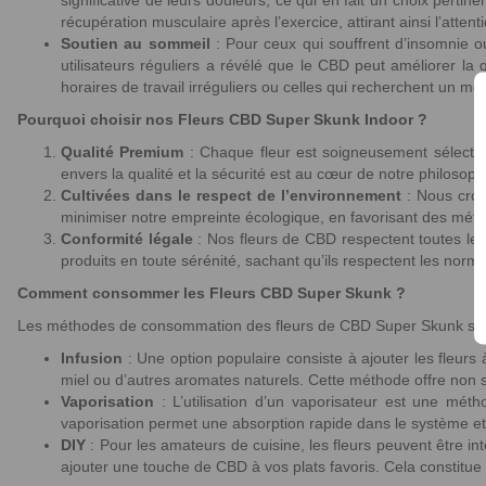
significative de leurs douleurs, ce qui en fait un choix pertin
récupération musculaire après l’exercice, attirant ainsi l’attent
Soutien au sommeil
: Pour ceux qui souffrent d’insomnie 
utilisateurs réguliers a révélé que le CBD peut améliorer la
horaires de travail irréguliers ou celles qui recherchent un m
Pourquoi choisir nos Fleurs CBD Super Skunk Indoor ?
Qualité Premium
: Chaque fleur est soigneusement sélection
envers la qualité et la sécurité est au cœur de notre philosop
Cultivées dans le respect de l’environnement
: Nous croyo
minimiser notre empreinte écologique, en favorisant des métho
Conformité légale
: Nos fleurs de CBD respectent toutes les
produits en toute sérénité, sachant qu’ils respectent les norm
Comment consommer les Fleurs CBD Super Skunk ?
Les méthodes de consommation des fleurs de CBD Super Skunk sont v
Infusion
: Une option populaire consiste à ajouter les fleur
miel ou d’autres aromates naturels. Cette méthode offre non
Vaporisation
: L’utilisation d’un vaporisateur est une mét
vaporisation permet une absorption rapide dans le système et
DIY
: Pour les amateurs de cuisine, les fleurs peuvent être i
ajouter une touche de CBD à vos plats favoris. Cela constitue 