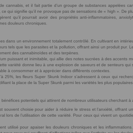
de cannabis, et il fait partie d’un groupe de substances appelées c
t, ce qui signifie qu’il ne provoque pas de sensations de « high ». De
gèrent qu’il pourrait avoir des propriétés anti-inflammatoires, anxio
ines douleurs chroniques.
s dans un environnement totalement contrôlé. En cultivant en intérieu
urs tels que les parasites et la pollution, offrant ainsi un produit pur
ppement des cannabinoïdes et des terpènes.
m puissant et inimitable, qui allie des notes sucrées à des accents mu
e cette variété donne lieu à une explosion de saveurs et de senteurs qu
réable à consommer et à apprécier dans différents contextes.
à 25%, les fleurs Super Skunk Indoor s’adressent à ceux qui recherc
difiant la place de la Super Skunk parmi les variétés les plus populaire
éfices potentiels qui attirent de nombreux utilisateurs cherchant à am
t souvent choisie pour aider à réduire le stress et l’anxiété, offrant 
 lors de l’utilisation de cette variété. Pour ceux qui vivent un quoti
nt utilisé pour apaiser les douleurs chroniques et les inflammations