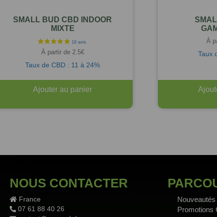
SMALL BUD CBD INDOOR
SMAL
MIXTE
GAM
À p
À partir de
2.5
€
Taux 
Taux de CBD : 11 à 24%
Ajouter au panier
Ajout
NOUS CONTACTER
PARCOU
France
Nouveautés
07 61 88 40 26
Promotions