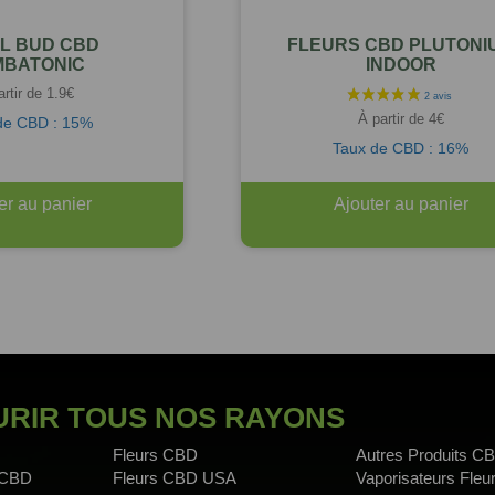
L BUD CBD
FLEURS CBD PLUTONI
BATONIC
INDOOR
artir de
1.9
€
À partir de
4
€
de CBD : 15%
Taux de CBD : 16%
er au panier
Ajouter au panier
RIR TOUS NOS RAYONS
Fleurs CBD
Autres Produits C
 CBD
Fleurs CBD USA
Vaporisateurs Fle