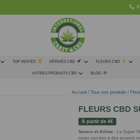
0
TOP VENTES
DÉRIVÉS CBD
FLEURS CBD
AUTRES PRODUITS CBD
BLOG
Accueil
/
Tous nos produits
/
Fleu
FLEURS CBD 
À partir de
4
€
Saveur et Arôme
: La Super Sk
notes sucrées à des accents mu