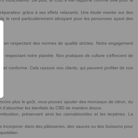
uleurs musculaires. De plus, le CBD a été rapporté comme utile pour la
 réparateur grâce à ses effets relaxants. Une étude menée sur des
ela le rend particulièrement attrayant pour les personnes ayant des
té, en respectant des normes de qualité strictes. Notre engagement
en respectant notre planète. Nos pratiques de culture s’efforcent de
 et conforme. Cela rassure nos clients, qui peuvent profiter de nos
core plus le goût, vous pouvez ajouter des morceaux de citron, du
t d’absorber les bienfaits du CBD de manière douce.
ombustion, préservant ainsi les cannabinoïdes et les terpènes. La
les incorporer dans des pâtisseries, des sauces ou des boissons pour
quotidien.