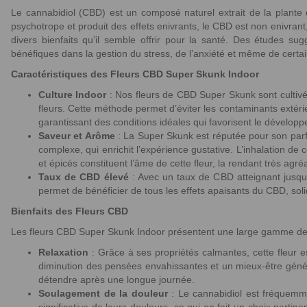
Le cannabidiol (CBD) est un composé naturel extrait de la plante 
psychotrope et produit des effets enivrants, le CBD est non enivran
divers bienfaits qu’il semble offrir pour la santé. Des études sug
bénéfiques dans la gestion du stress, de l’anxiété et même de certa
Caractéristiques des Fleurs CBD Super Skunk Indoor
Culture Indoor
: Nos fleurs de CBD Super Skunk sont cultivée
fleurs. Cette méthode permet d’éviter les contaminants extérie
garantissant des conditions idéales qui favorisent le dévelo
Saveur et Arôme
: La Super Skunk est réputée pour son parfu
complexe, qui enrichit l’expérience gustative. L’inhalation d
et épicés constituent l’âme de cette fleur, la rendant très ag
Taux de CBD élevé
: Avec un taux de CBD atteignant jusqu’
permet de bénéficier de tous les effets apaisants du CBD, soli
Bienfaits des Fleurs CBD
Les fleurs CBD Super Skunk Indoor présentent une large gamme de bén
Relaxation
: Grâce à ses propriétés calmantes, cette fleur es
diminution des pensées envahissantes et un mieux-être général
détendre après une longue journée.
Soulagement de la douleur
: Le cannabidiol est fréquemme