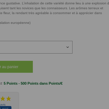
ence gustative. L’inhalation de cette variété donne lieu à une explosion 
uisent tant les novices que les connaisseurs. Les arômes terreux et
tte fleur, la rendant très agréable à consommer et à apprécier dans
islation européenne)
r au panier
ez
5 Points - 500 Points
dans Points/€
 avis
S AVIS