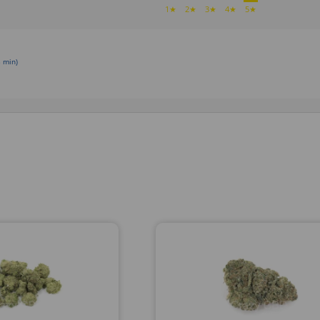
1★
2★
3★
4★
5★
 min)