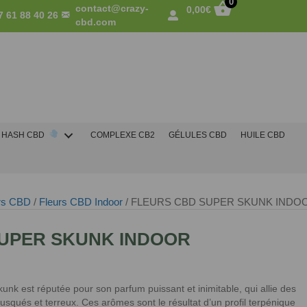
0
contact@crazy-
0,00
€
7 61 88 40 26
cbd.com
HASH CBD
COMPLEXE CB2
GÉLULES CBD
HUILE CBD
rs CBD
/
Fleurs CBD Indoor
/ FLEURS CBD SUPER SKUNK INDO
SUPER SKUNK INDOOR
unk est réputée pour son parfum puissant et inimitable, qui allie des
squés et terreux. Ces arômes sont le résultat d’un profil terpénique