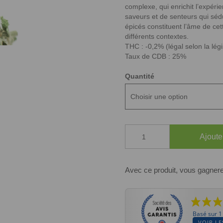
complexe, qui enrichit l’expéri
saveurs et de senteurs qui séd
épicés constituent l’âme de ce
différents contextes.
THC : -0,2% (légal selon la lég
Taux de CDB : 25%
Quantité
quantité
Ajoute
de
FLEURS
CBD
SUPER
Avec ce produit, vous gagner
SKUNK
INDOOR
Basé sur 1
VOIR LE