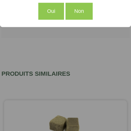
votre routine bien-être et vivez chaque jour avec sérénité,
grâce aux bienfaits du Pollen Triple Zero CBD.
Oui
Non
PRODUITS SIMILAIRES