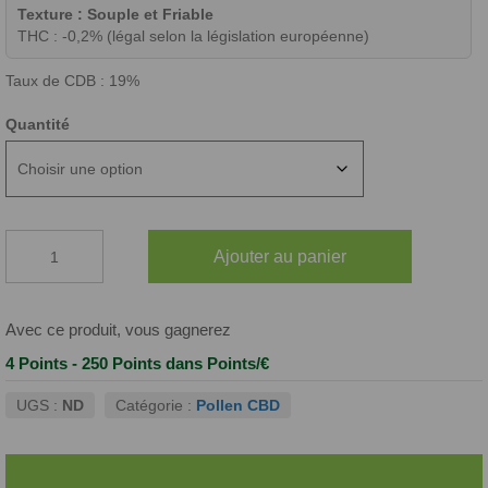
Texture : Souple et Friable
THC : -0,2% (légal selon la législation européenne)
Taux de CDB : 19%
Quantité
quantité
Ajouter au panier
de
POLLEN
TRIPLE
ZERO
Avec ce produit, vous gagnerez
CBD
4 Points - 250 Points
dans Points/€
UGS :
ND
Catégorie :
Pollen CBD