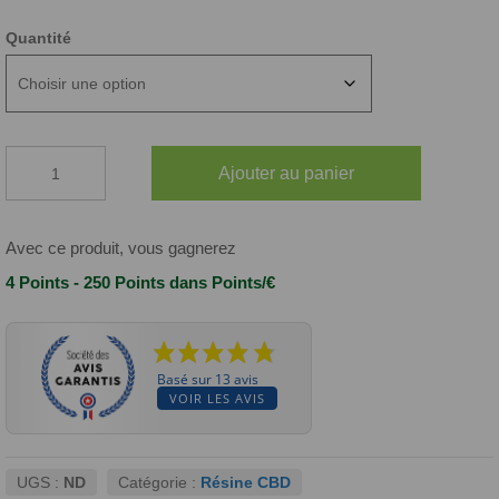
Quantité
quantité
Ajouter au panier
de
RÉSINE
ICE-
O-
Avec ce produit, vous gagnerez
LATOR
4 Points - 250 Points
dans Points/€
CBD
Basé sur 13 avis
VOIR LES AVIS
UGS :
ND
Catégorie :
Résine CBD