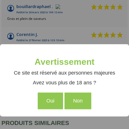
bouillardraphael .
Publié le 20 mars 2023 à 19 h 12 min
Gras et plein de saveurs
Corentin J.
Publié le 27 février 2023 à 12 h 13 min
Très bonne qualité
Avertissement
Corentin J.
Publié le 27 février 2023 à 12 h 13 min
Ce site est réservé aux personnes majeures
Très bonne qualité
Avez vous plus de 18 ans ?
AFFICHER PLUS D'AVIS
Oui
Non
PRODUITS SIMILAIRES