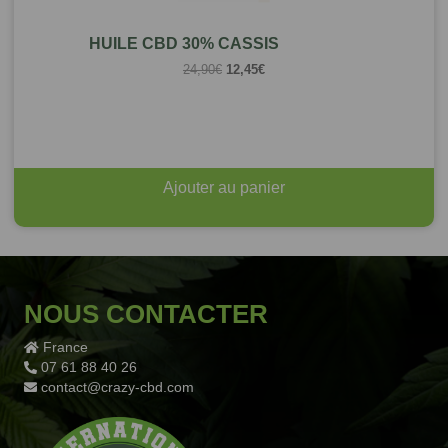
HUILE CBD 30% CASSIS
Le
Le
24,90
€
12,45
€
prix
prix
initial
actuel
était :
est :
24,90€.
12,45€.
Ajouter au panier
NOUS CONTACTER
France
07 61 88 40 26
contact@crazy-cbd.com