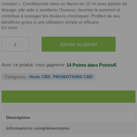
complet ». Conditionnée dans un flacon de 10 ml avec pipette de
dosage, elle aide à améliorer l’humeur, favorise le sommeil et
contribue à soulager les douleurs chroniques. Profitez de ses
bénéfices grâce à une utilisation simple et efficace.
En stock
quantité
Ajouter au panier
de
Huile
CBD
40%
Avec ce produit, vous gagnerez
14 Points
dans Points/€
Menthe
Glaciale
Catégories :
Huile CBD
,
PROMOTIONS CBD
Description
Informations complémentaires