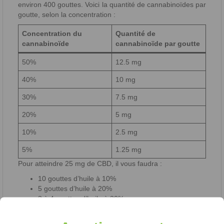
environ 400 gouttes. Voici la quantité de cannabinoïdes par
goutte, selon la concentration :
Concentration du
Quantité de
cannabinoïde
cannabinoïde par goutte
50%
12.5 mg
40%
10 mg
30%
7.5 mg
20%
5 mg
10%
2.5 mg
5%
1.25 mg
Pour atteindre 25 mg de CBD, il vous faudra :
10 gouttes d’huile à 10%
5 gouttes d’huile à 20%
3 à 4 gouttes d’huile à 30%
2 gouttes d’huile à 50%
Ajustement du dosage