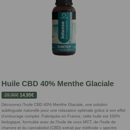
Huile CBD 40% Menthe Glaciale
Le
Le
29,90
€
14,95
€
prix
prix
Découvrez l’huile CBD 40% Menthe Glaciale, une solution
initial
actuel
sublinguale naturelle pour une relaxation optimale grâce à son effet
était :
est :
d’entourage complet. Fabriquée en France, cette huile est 100%
biologique, formulée avec de l’huile de coco MCT, de l’huile de
29,90€.
14,95€.
chanvre et du cannabidiol (CBD) extrait par méthode « spectre