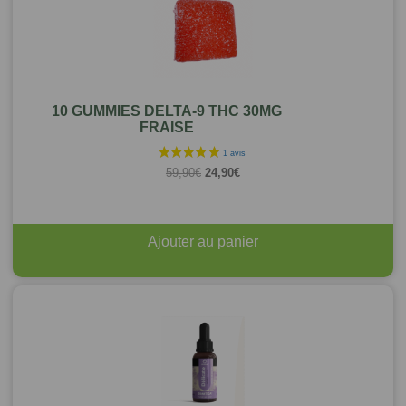
10 GUMMIES DELTA-9 THC 30MG
FRAISE
Le
Le
59,90
€
24,90
€
prix
prix
initial
actuel
était :
est :
59,90€.
24,90€.
Ajouter au panier