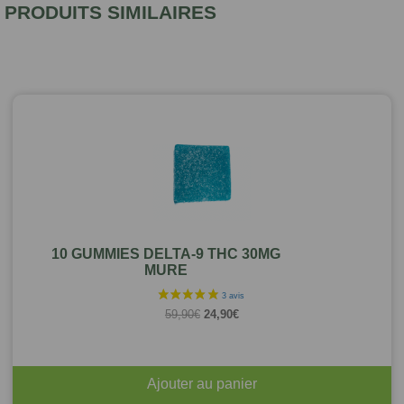
PRODUITS SIMILAIRES
10 GUMMIES DELTA-9 THC 30MG
MURE
Le
Le
59,90
€
24,90
€
prix
prix
initial
actuel
était :
est :
59,90€.
24,90€.
Ajouter au panier