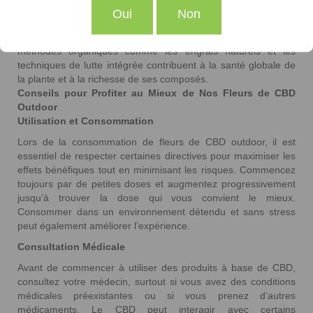
drainés. Les agriculteurs doivent s’assurer que les plantes
Oui
Non
reçoivent suffisamment de nutriments naturels et sont
protégées contre les nuisibles et les maladies. L’usage de
méthodes organiques comme les engrais naturels et les
techniques de lutte intégrée contribuent à la santé globale de
la plante et à la richesse de ses composés.
Conseils pour Profiter au Mieux de Nos Fleurs de CBD
Outdoor
Utilisation et Consommation
Lors de la consommation de fleurs de CBD outdoor, il est
essentiel de respecter certaines directives pour maximiser les
effets bénéfiques tout en minimisant les risques. Commencez
toujours par de petites doses et augmentez progressivement
jusqu’à trouver la dose qui vous convient le mieux.
Consommer dans un environnement détendu et sans stress
peut également améliorer l’expérience.
Consultation Médicale
Avant de commencer à utiliser des produits à base de CBD,
consultez votre médecin, surtout si vous avez des conditions
médicales préexistantes ou si vous prenez d’autres
médicaments. Le CBD peut interagir avec certains