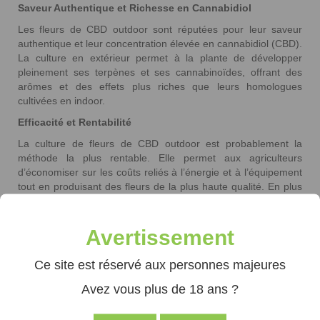
Saveur Authentique et Richesse en Cannabidiol
Les fleurs de CBD outdoor sont réputées pour leur saveur
authentique et leur concentration élevée en cannabidiol (CBD).
La culture en extérieur permet à la plante de développer
pleinement ses terpènes et ses cannabinoïdes, offrant des
arômes et des effets plus riches que leurs homologues
cultivées en indoor.
Efficacité et Rentabilité
La culture de fleurs de CBD outdoor est probablement la
méthode la plus rentable. Elle permet aux agriculteurs
d’économiser sur les coûts reliés à l’énergie et à l’équipement
tout en produisant des fleurs de la plus haute qualité. En plus
d’être moins chères, les fleurs de CBD outdoor offrent une
expérience sensorielle incomparable, rendant cette méthode
de culture particulièrement attrayante pour les producteurs et
Avertissement
les consommateurs.
Ce site est réservé aux personnes majeures
Conditions de Culture Idéales
Pour que la culture outdoor soit un succès, il est essentiel de
Avez vous plus de 18 ans ?
choisir le bon environnement. Cela comprend non seulement
un climat favorable, mais aussi des sols fertiles et bien