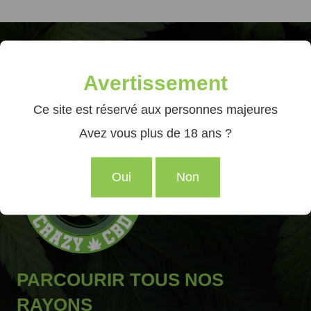
NOUS CONTACTER
Avertissement
France
07 61 88 40 26
Ce site est réservé aux personnes majeures
contact@crazy-cbd.com
Avez vous plus de 18 ans ?
Oui
Non
166 avis
PARCOURIR TOUS NOS
RAYONS