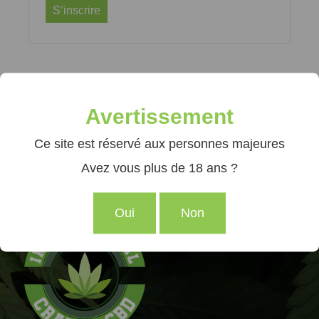
S’inscrire
Avertissement
NOUS CONTACTER
Ce site est réservé aux personnes majeures
France
Avez vous plus de 18 ans ?
07 61 88 40 26
contact@crazy-cbd.com
Oui
Non