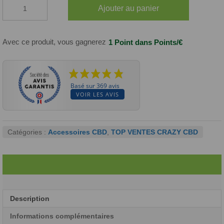
quantité
Ajouter au panier
de
Feuilles
Slim
+
Avec ce produit, vous gagnerez
1 Point
dans Points/€
Cartons
Basé sur 369 avis
VOIR LES AVIS
Catégories :
Accessoires CBD
,
TOP VENTES CRAZY CBD
Description
Informations complémentaires