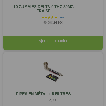
10 GUMMIES DELTA-9 THC 30MG
FRAISE
Le
Le
59,90
€
24,90
€
prix
prix
initial
actuel
était :
est :
59,90€.
24,90€.
Ajouter au panier
PIPES EN MÉTAL + 5 FILTRES
2,90
€