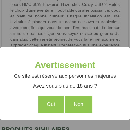
fleurs HMC 30% Hawaiian Haze chez Crazy CBD ? Faites
le choix d’une aventure inoubliable qui allie puissance, goût
et plein de bonne humeur. Chaque inhalation est une
invitation à plonger dans un océan de saveurs tropicales,
avec des effets qui vous donnent l’impression de flotter sur
un nu de bonheur. Que vous soyez novice ou gourou du
cannabis, cette variété promet de vous faire rire, sourire et
apprécier chaque instant. Préparez-vous à une expérience
qui pourrait bien révolutionner votre perception du
cannabis – et peut-être même vous donner envie de
danser sur la table !
Avertissement
Ce site est réservé aux personnes majeures
Avez vous plus de 18 ans ?
Oui
Non
PRODUITS SIMILAIRES