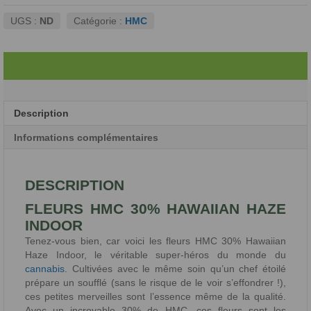
INDOOR
UGS :
ND
Catégorie :
HMC
Description
Informations complémentaires
DESCRIPTION
FLEURS HMC 30% HAWAIIAN HAZE
INDOOR
Tenez-vous bien, car voici les fleurs HMC 30% Hawaiian
Haze Indoor, le véritable super-héros du monde du
cannabis
. Cultivées avec le même soin qu’un chef étoilé
prépare un soufflé (sans le risque de le voir s’effondrer !),
ces petites merveilles sont l’essence même de la qualité.
Avec un incroyable 30% de HMC, ces fleurs sont les