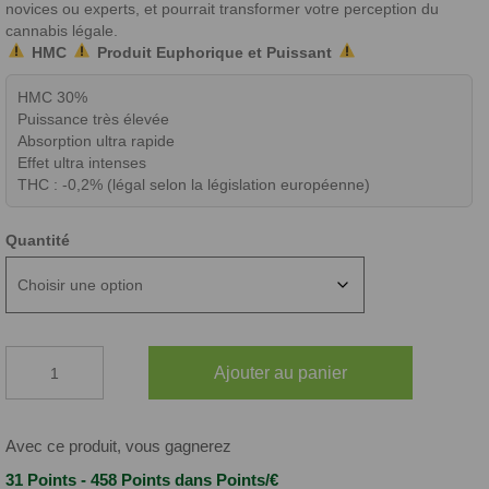
novices ou experts, et pourrait transformer votre perception du
cannabis légale.
HMC
Produit Euphorique
et
Puissant
HMC 30%
Puissance très élevée
Absorption ultra rapide
Effet ultra intenses
THC : -0,2% (légal selon la législation européenne)
Quantité
quantité
Ajouter au panier
de
FLEURS
HMC
30%
Avec ce produit, vous gagnerez
HAWAIIAN
31 Points - 458 Points
dans Points/€
HAZE