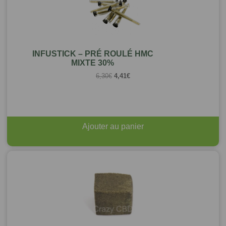
INFUSTICK – PRÉ ROULÉ HMC
MIXTE 30%
Le
Le
6,30
€
4,41
€
prix
prix
initial
actuel
était :
est :
6,30€.
4,41€.
Ajouter au panier