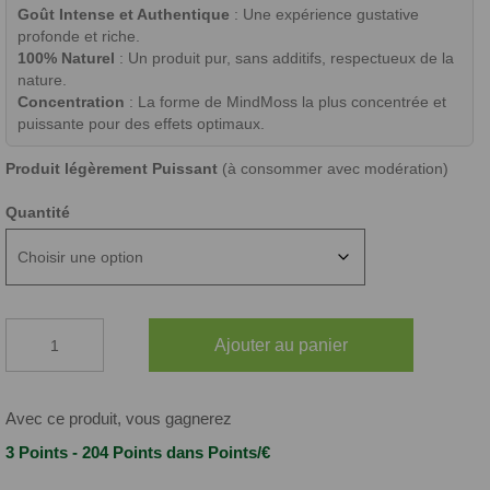
Goût Intense et Authentique
: Une expérience gustative
profonde et riche.
100% Naturel
: Un produit pur, sans additifs, respectueux de la
nature.
Concentration
: La forme de MindMoss la plus concentrée et
puissante pour des effets optimaux.
Produit légèrement Puissant
(à consommer avec modération)
Quantité
quantité
Ajouter au panier
de
RESINE
MINDMOSS
ANA
Avec ce produit, vous gagnerez
PURNA
3 Points - 204 Points
dans Points/€