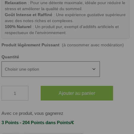
Relaxation
: Pour une détente maximale, idéale pour réduire le
stress et améliorer la qualité du sommeil.
Goût Intense et Raffiné
: Une expérience gustative supérieure
avec des notes riches et complexes.
100% Naturel
: Un produit pur, exempt d’additifs artificiels et
respectueux de l’environnement.
Produit légèrement Puissant
(à consommer avec modération)
Quantité
quantité
Ajouter au panier
de
RESINE
MINDMOSS
BLACK
Avec ce produit, vous gagnerez
EVEREST
3 Points - 204 Points
dans Points/€