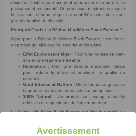
résine est testé rigoureusement pour assurer sa pureté, sa
puissance et sa sécurité. Du processus d’extraction jusqu’à
la livraison, chaque étape est contrôlée avec soin pour
garantir fiabilité et efficacité.
Pourquoi Choisir la Résine MindMoss Black Everest ?
Opter pour la Résine MindMoss Black Everest, c’est choisir
un produit qui allie qualité, sécurité et bien-être :
Effet Euphorisant léger
: Pour une montée de bien-
être et une légèreté enivrante.
Relaxation
: Pour une détente maximale, idéale
pour réduire le stress et améliorer la qualité du
sommeil.
Goût Intense et Raffiné
: Une expérience gustative
supérieure avec des notes riches et complexes.
100% Naturel
: Un produit pur, exempt d’additifs
artificiels et respectueux de l’environnement.
La Résine MindMoss Black Everest redéfinit le marché du
CBD en proposant une alternative légale, efficace et
naturelle. Que vous soyez un utilisateur régulier ou en
Avertissement
quête de nouvelles expériences, ce produit vous apportera