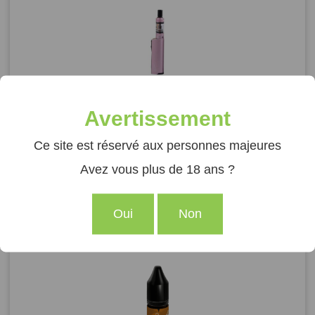
KIT Q16 PRO JUSTFOG ROSE
Avertissement
39,90
€
Ce site est réservé aux personnes majeures
Avez vous plus de 18 ans ?
Ajouter au panier
Oui
Non