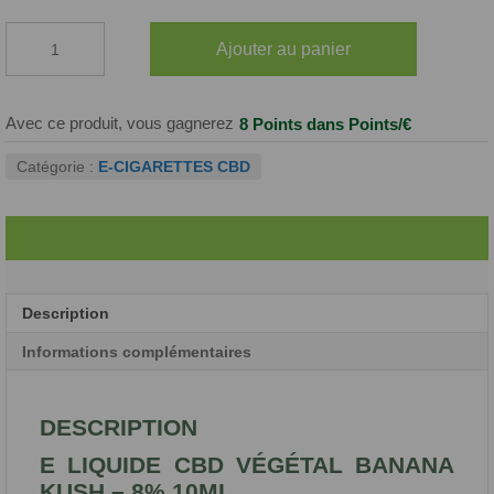
quantité
Ajouter au panier
de
E-
Liquide
CBD
Avec ce produit, vous gagnerez
8 Points
dans Points/€
Banana
Kush
Catégorie :
E-CIGARETTES CBD
8%
Description
Informations complémentaires
DESCRIPTION
E LIQUIDE CBD VÉGÉTAL BANANA
KUSH – 8% 10ML