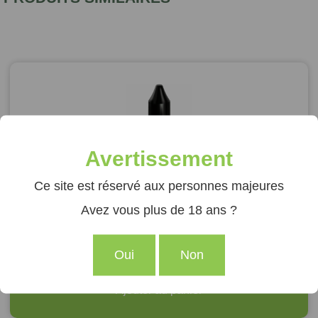
Avertissement
Ce site est réservé aux personnes majeures
E-LIQUIDE CBD DOUBLE MENTHE
10%
Avez vous plus de 18 ans ?
9,90
€
Oui
Non
Ajouter au panier