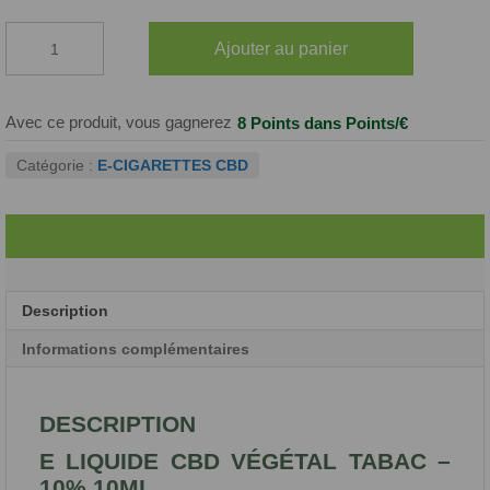
quantité
Ajouter au panier
de
E-
Liquide
CBD
Avec ce produit, vous gagnerez
8 Points
dans Points/€
Tabac
10%
Catégorie :
E-CIGARETTES CBD
Description
Informations complémentaires
DESCRIPTION
E LIQUIDE CBD VÉGÉTAL TABAC –
10% 10ML