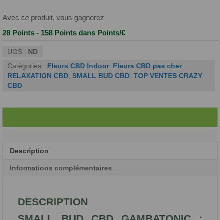
BUD
CBD
Avec ce produit, vous gagnerez
GAMBATONIC
28 Points - 158 Points
dans Points/€
UGS :
ND
Catégories :
Fleurs CBD Indoor
,
Fleurs CBD pas cher
,
RELAXATION CBD
,
SMALL BUD CBD
,
TOP VENTES CRAZY
CBD
Description
Informations complémentaires
DESCRIPTION
SMALL BUD CBD GAMBATONIC :