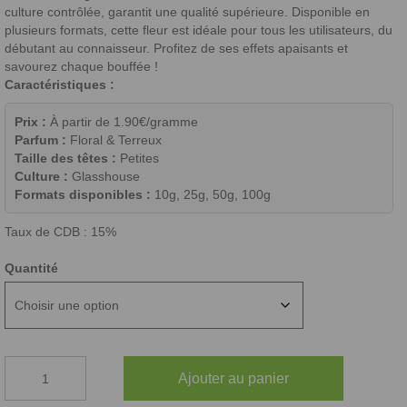
culture contrôlée, garantit une qualité supérieure. Disponible en
plusieurs formats, cette fleur est idéale pour tous les utilisateurs, du
débutant au connaisseur. Profitez de ses effets apaisants et
savourez chaque bouffée !
Caractéristiques :
Prix :
À partir de 1.90€/gramme
Parfum :
Floral & Terreux
Taille des têtes :
Petites
Culture :
Glasshouse
Formats disponibles :
10g, 25g, 50g, 100g
Taux de CDB : 15%
Quantité
quantité
Ajouter au panier
de
SMALL