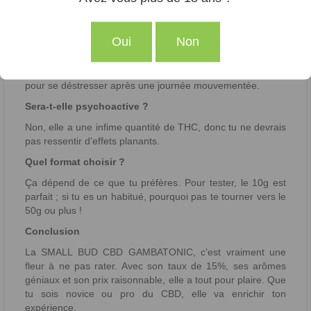
frais et sombre, et utilise un contenant qui ferme bien.
FAQ à propos de la SMALL BUD CBD GAMBATONIC
Oui
Non
Quels effets je peux attendre ?
Cette fleur est connue pour ses effets apaisants, parfaits
pour se déstresser après une journée mouvementée.
Sera-t-elle psychoactive ?
Non, elle a une infime quantité de THC, donc tu ne devrais
pas ressentir d’effets planants.
Quel format choisir ?
Ça dépend de ce que tu préfères. Pour tester, le 10g est
parfait ; si tu es un habitué, pourquoi pas te tourner vers le
50g ou plus !
Conclusion
La SMALL BUD CBD GAMBATONIC, c’est vraiment une
fleur à ne pas rater. Avec son taux de 15%, ses arômes
géniaux et son prix raisonnable, elle a tout pour plaire. Que
tu sois novice ou pro du CBD, elle va enrichir ton
expérience.