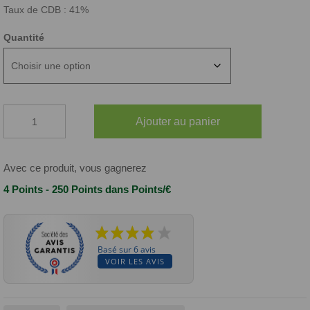
Taux de CDB : 41%
Quantité
quantité
Ajouter au panier
de
MAROCCO
KUSH
CBD
Avec ce produit, vous gagnerez
4 Points - 250 Points
dans Points/€
Basé sur 6 avis
VOIR LES AVIS