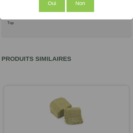
Oui
Non
gwenspirit54 .
Publié le 23 avril 2022 à 15 h 24 min
Top
PRODUITS SIMILAIRES