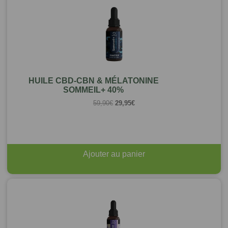
HUILE CBD-CBN & MÉLATONINE
SOMMEIL+ 40%
Le
Le
59,90
€
29,95
€
prix
prix
initial
actuel
était :
est :
59,90€.
29,95€.
Ajouter au panier