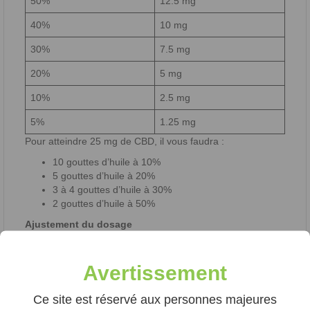
50%
12.5 mg
40%
10 mg
30%
7.5 mg
20%
5 mg
10%
2.5 mg
5%
1.25 mg
Pour atteindre 25 mg de CBD, il vous faudra :
10 gouttes d’huile à 10%
5 gouttes d’huile à 20%
3 à 4 gouttes d’huile à 30%
2 gouttes d’huile à 50%
Ajustement du dosage
Il est recommandé de commencer par une faible dose de
CBD, puis d’augmenter progressivement jusqu’à atteindre
Avertissement
l’effet souhaité.
Fréquence de consommation et durée d’effet
Ce site est réservé aux personnes majeures