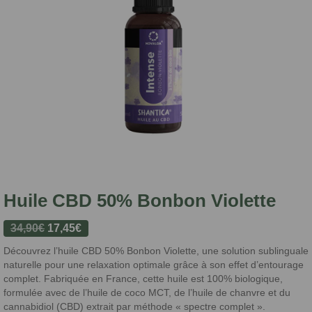
Huile CBD 50% Bonbon Violette
Le
Le
34,90
€
17,45
€
prix
prix
Découvrez l’huile CBD 50% Bonbon Violette, une solution sublinguale
initial
actuel
naturelle pour une relaxation optimale grâce à son effet d’entourage
était :
est :
complet. Fabriquée en France, cette huile est 100% biologique,
formulée avec de l’huile de coco MCT, de l’huile de chanvre et du
34,90€.
17,45€.
cannabidiol (CBD) extrait par méthode « spectre complet ».