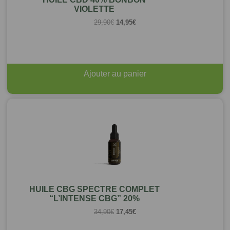
VIOLETTE
Le
Le
29,90
€
14,95
€
prix
prix
initial
actuel
était :
est :
29,90€.
14,95€.
Ajouter au panier
HUILE CBG SPECTRE COMPLET
“L’INTENSE CBG” 20%
Le
Le
34,90
€
17,45
€
prix
prix
initial
actuel