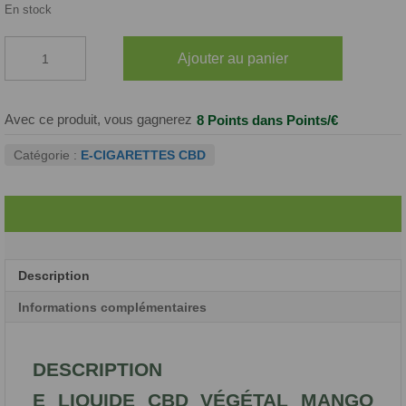
En stock
quantité
Ajouter au panier
de
E-
Liquide
CBD
Avec ce produit, vous gagnerez
8 Points
dans Points/€
Mango
Kush
Catégorie :
E-CIGARETTES CBD
8%
Description
Informations complémentaires
DESCRIPTION
E LIQUIDE CBD VÉGÉTAL MANGO