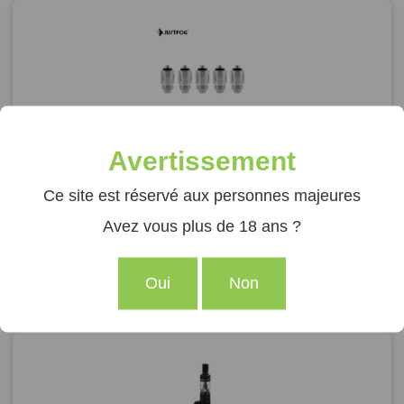
Avertissement
KIT 5 RESISTANCES Q16 PRO 1.6
OHM
Ce site est réservé aux personnes majeures
9,50
€
Avez vous plus de 18 ans ?
Oui
Non
Ajouter au panier