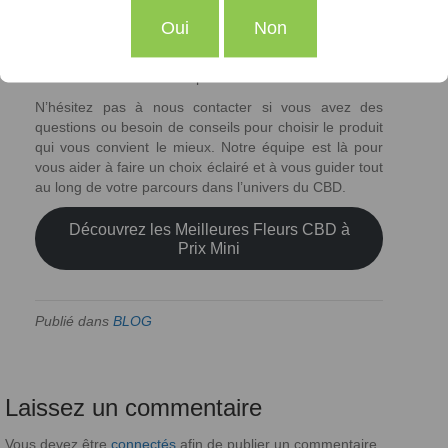
profitez de nos meilleures fleurs CBD à prix mini. En
Oui
Non
combinant qualité et accessibilité, nous avons fait en
sorte que chaque client puisse accéder à un choix
varié de fleurs
CBD
sans pression financière.
N’hésitez pas à nous contacter si vous avez des
questions ou besoin de conseils pour choisir le produit
qui vous convient le mieux. Notre équipe est là pour
vous aider à faire un choix éclairé et à vous guider tout
au long de votre parcours dans l’univers du CBD.
Découvrez les Meilleures Fleurs CBD à
Prix Mini
Publié dans
BLOG
Laissez un commentaire
Vous devez être
connectés
afin de publier un commentaire.