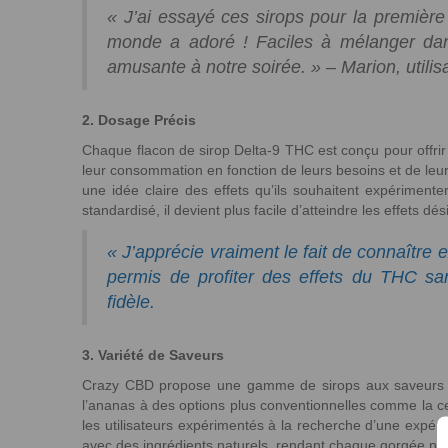
« J’ai essayé ces sirops pour la première 
monde a adoré ! Faciles à mélanger dans
amusante à notre soirée. » – Marion, utilisat
2. Dosage Précis
Chaque flacon de sirop Delta-9 THC est conçu pour offrir 
leur consommation en fonction de leurs besoins et de leur
une idée claire des effets qu’ils souhaitent expérimente
standardisé, il devient plus facile d’atteindre les effets dé
« J’apprécie vraiment le fait de connaît
permis de profiter des effets du THC sa
fidèle.
3. Variété de Saveurs
Crazy CBD propose une gamme de sirops aux saveurs var
l’ananas à des options plus conventionnelles comme la ceri
les utilisateurs expérimentés à la recherche d’une expér
avec des ingrédients naturels, rendant chaque gorgée no