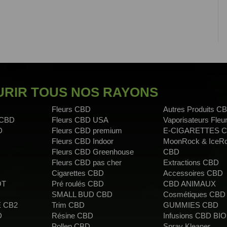
RIR TOUS NOS RAYONS
Fleurs CBD
Autres Produits C
 CBD
Fleurs CBD USA
Vaporisateurs Fle
D
Fleurs CBD premium
E-CIGARETTES 
Fleurs CBD Indoor
MoonRock & IceR
Fleurs CBD Greenhouse
CBD
Fleurs CBD pas cher
Extractions CBD
Cigarettes CBD
Accessoires CBD
OT
Pré roulés CBD
CBD ANIMAUX
SMALL BUD CBD
Cosmétiques CBD
 CB2
Trim CBD
GUMMIES CBD
D
Résine CBD
Infusions CBD BIO
Pollen CBD
Spray Kleaner