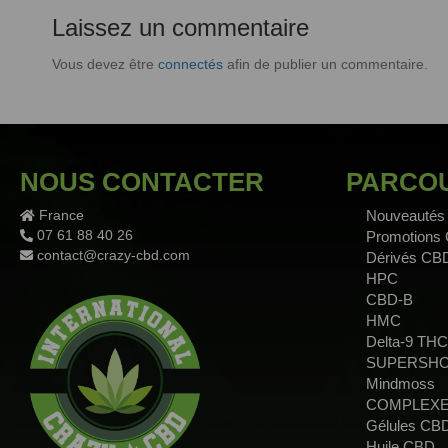
Laissez un commentaire
Vous devez être
connectés
afin de publier un commentaire.
NOUS CONTACTER
PARCOU
France
Nouveautés
07 61 88 40 26
Promotions
contact@crazy-cbd.com
Dérivés CB
HPC
CBD-B
HMC
Delta-9 THC
SUPERSH
Mindmoss
COMPLEXE
Gélules CB
Huile CBD