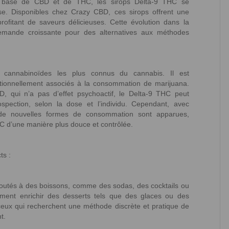
 à base de CBD et de THC, les sirops Delta-9 THC se
. Disponibles chez Crazy CBD, ces sirops offrent une
ofitant de saveurs délicieuses. Cette évolution dans la
ande croissante pour des alternatives aux méthodes
s cannabinoïdes les plus connus du cannabis. Il est
ditionnellement associés à la consommation de marijuana.
 qui n’a pas d’effet psychoactif, le Delta-9 THC peut
ospection, selon la dose et l’individu. Cependant, avec
 de nouvelles formes de consommation sont apparues,
HC d’une manière plus douce et contrôlée.
ts :
joutés à des boissons, comme des sodas, des cocktails ou
ment enrichir des desserts tels que des glaces ou des
ceux qui recherchent une méthode discrète et pratique de
t.