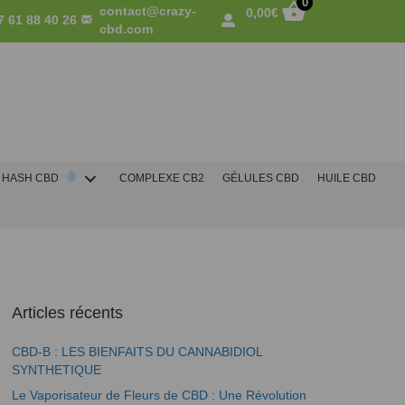
0
contact@crazy-
0,00
€
7 61 88 40 26
cbd.com
HASH CBD
COMPLEXE CB2
GÉLULES CBD
HUILE CBD
Articles récents
CBD-B : LES BIENFAITS DU CANNABIDIOL
SYNTHETIQUE
Le Vaporisateur de Fleurs de CBD : Une Révolution