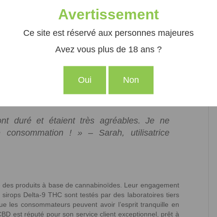
Avertissement
 C’est la meilleure façon de consommer du
mateur de saveurs.
Ce site est réservé aux personnes majeures
Avez vous plus de 18 ans ?
également des effets qui peuvent durer plus longtemps que
Oui
Non
age ou les fleurs de cannabis. Lorsqu’ingérés, les
ce qui peut prolonger leur durée d’action et fournir une
 ont duré et étaient très agréables. Je ne
 consommation ! » – Sarah, utilisatrice
 des produits à base de cannabinoïdes. Leur engagement
s sirops Delta-9 THC sont testés par des laboratoires tiers
 que les consommateurs peuvent avoir l’esprit tranquille en
 CBD est réputé pour son service client exceptionnel, prêt à