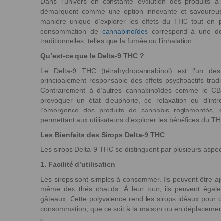
Dans l’univers en constante évolution des produits
démarquent comme une option innovante et savoureuse
manière unique d’explorer les effets du THC tout en pr
consommation de
cannabinoïdes
correspond à une dem
traditionnelles, telles que la fumée ou l’inhalation.
Qu’est-ce que le Delta-9 THC ?
Le Delta-9 THC (tétrahydrocannabinol) est l’un de
principalement responsable des effets psychoactifs tra
Contrairement à d’autres cannabinoïdes comme le CBD,
provoquer un état d’euphorie, de relaxation ou d’intr
l’émergence des produits de cannabis réglementés,
permettant aux utilisateurs d’explorer les bénéfices du T
Les Bienfaits des Sirops Delta-9 THC
Les sirops Delta-9 THC se distinguent par plusieurs aspec
1. Facilité d’utilisation
Les sirops sont simples à consommer. Ils peuvent être a
même des thés chauds. À leur tour, ils peuvent égale
gâteaux. Cette polyvalence rend les sirops idéaux pour 
consommation, que ce soit à la maison ou en déplacemen