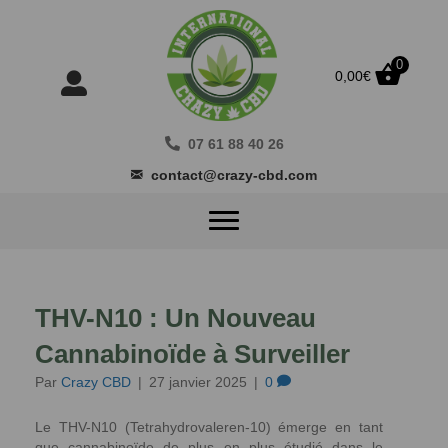
0
0,00
€
07 61 88 40 26
contact@crazy-cbd.com
THV-N10 : Un Nouveau
Cannabinoïde à Surveiller
Par
Crazy CBD
|
27 janvier 2025
|
0
Le THV-N10 (Tetrahydrovaleren-10) émerge en tant
que cannabinoïde de plus en plus étudié dans le