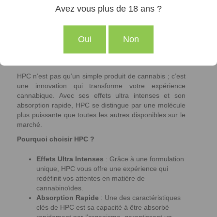
Avez vous plus de 18 ans ?
N10 !
Venez découvrir nos
produits HPC
, une véritable
Oui
Non
révolution dans le monde du CBD.
Qu’est-ce que le HPC ?
HPC n’est pas qu’un simple produit de cannabis ; c’est
une innovation qui transforme votre expérience
cannabique. Avec ses effets ultra intenses et son
absorption rapide, HPC se distingue par une molécule
plus puissante que toutes les autres disponibles sur le
marché.
Pourquoi choisir HPC ?
Effets Ultra Intenses
: Grâce à une formulation
unique, HPC vous offre une expérience qui
redéfinit vos attentes en matière de
cannabinoïdes.
Absorption Rapide
: Une des caractéristiques
clés de HPC est sa capacité à être absorbé