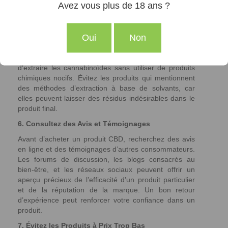
Avez vous plus de 18 ans ?
étant exemptés de THC.
5. Évaluez la Méthode d’Extraction
Oui
Non
La méthode d’extraction est un facteur fondamental
pour la qualité du CBD. La méthode CO2 supercritique
est actuellement la plus recommandée car elle permet
d’extraire les cannabinoïdes sans utiliser de produits
chimiques nocifs. Évitez les produits qui mentionnent
des méthodes d’extraction à base de solvants, car
elles peuvent laisser des résidus indésirables dans le
produit final.
6. Consultez des Avis et Témoignages
Avant d’acheter un produit CBD, recherchez des avis
en ligne et des témoignages d’autres consommateurs.
Les forums de discussion, les blogs consacrés au
bien-être, et les réseaux sociaux peuvent offrir un
aperçu précieux de l’efficacité d’un produit particulier
et de la réputation de la marque. Un bon retour
d’expérience peut renforcer votre confiance dans un
produit.
7. Évitez les Produits à Prix Trop Bas