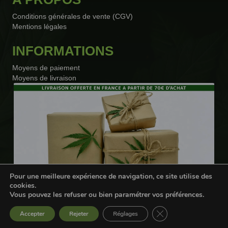
Conditions générales de vente (CGV)
Mentions légales
INFORMATIONS
Moyens de paiement
Moyens de livraison
Pour une meilleure expérience de navigation, ce site utilise des
cookies.
Vous pouvez les refuser ou bien paramétrer vos préférences.
Webdesigner freelance
Fermer la bannière d
Accepter
Rejeter
Réglages
Livraison offerte en France à partir de 70€ d'achat* !!!