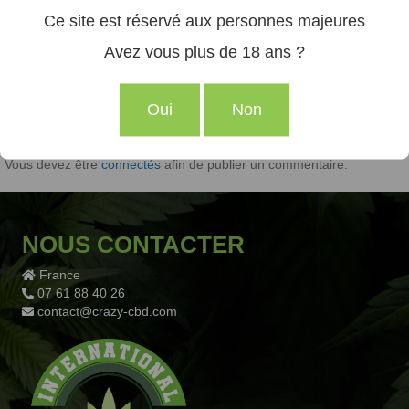
Ce site est réservé aux personnes majeures
Avez vous plus de 18 ans ?
Publié dans
BLOG
Oui
Non
Laissez un commentaire
Vous devez être
connectés
afin de publier un commentaire.
NOUS CONTACTER
France
07 61 88 40 26
contact@crazy-cbd.com