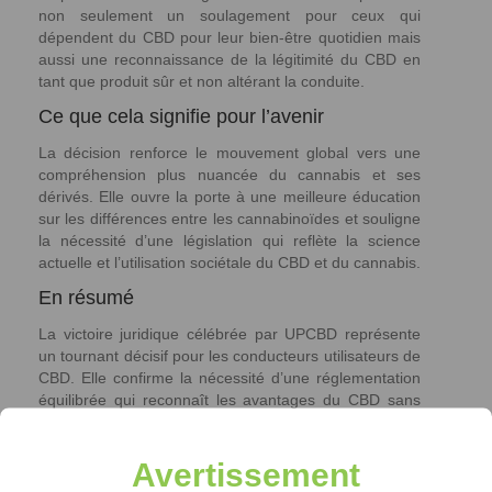
non seulement un soulagement pour ceux qui
dépendent du CBD pour leur bien-être quotidien mais
aussi une reconnaissance de la légitimité du CBD en
tant que produit sûr et non altérant la conduite.
Ce que cela signifie pour l’avenir
La décision renforce le mouvement global vers une
compréhension plus nuancée du cannabis et ses
dérivés. Elle ouvre la porte à une meilleure éducation
sur les différences entre les cannabinoïdes et souligne
la nécessité d’une législation qui reflète la science
actuelle et l’utilisation sociétale du CBD et du cannabis.
En résumé
La victoire juridique célébrée par UPCBD représente
un tournant décisif pour les conducteurs utilisateurs de
CBD. Elle confirme la nécessité d’une réglementation
équilibrée qui reconnaît les avantages du CBD sans
compromettre la sécurité. Avec cette nouvelle
reconnaissance, le futur du CBD et sa place dans la
société semble plus brillant et plus sûr pour tout le
Avertissement
monde.