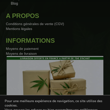
Blog
A PROPOS
Conditions générales de vente (CGV)
Mentions légales
INFORMATIONS
Moyens de paiement
Moyens de livraison
Pour une meilleure expérience de navigation, ce site utilise des
cookies.
Vous pouvez les refuser ou bien paramétrer vos préférences.
Webdesigner freelance