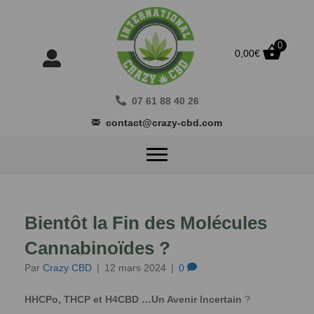
0
0,00
€
07 61 88 40 26
contact@crazy-cbd.com
Bientôt la Fin des Molécules
Cannabinoïdes ?
Par
Crazy CBD
|
12 mars 2024
|
0
HHCPo, THCP et H4CBD …Un Avenir Incertain
?