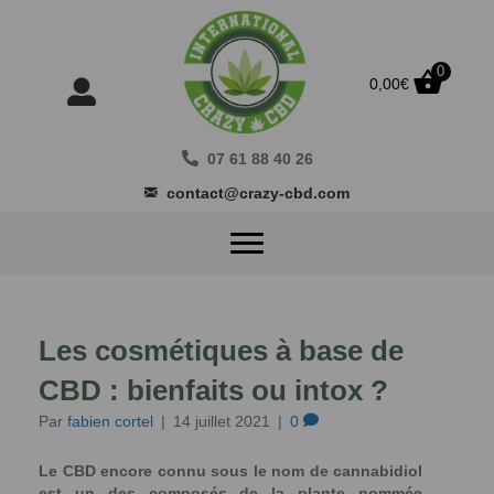
0
0,00
€
07 61 88 40 26
contact@crazy-cbd.com
Les cosmétiques à base de
CBD : bienfaits ou intox ?
Par
fabien cortel
|
14 juillet 2021
|
0
Le CBD encore connu sous le nom de cannabidiol
est un des composés de la plante nommée