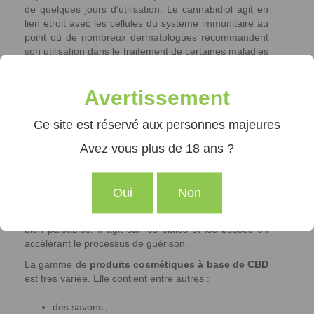
de quelques jours d’utilisation. Le cannabidiol agit en
lien étroit avec les cellules du système immunitaire au
point où de nombreux dermatologues recommandent
son utilisation dans le traitement de certaines maladies
de la peau.
Avertissement
Peut-on véritablement
Ce site est réservé aux personnes majeures
se fier au CBD ?
Avez vous plus de 18 ans ?
De nombreuses plantes aux propriétés fabuleuses ont
malheureusement aujourd’hui encore une connotation
péjorative. Le chanvre ou le cannabis permettent
Oui
Non
pourtant et avec beaucoup d’efficacité de
rendre
notre état de santé meilleur
. Les tests sont là et sont
bien palpables. Il agit sur les plaies et les bosses en
accélérant le processus de guérison.
La gamme de
produits cosmétiques à base de CBD
est très variée. Elle contient entre autres :
des savons ;