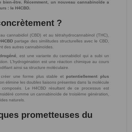
 le bien-être. Récemment, un nouveau cannabinoïde a
eurs : le H4CBD.
concrètement ?
 au cannabidiol (CBD) et au tétrahydrocannabinol (THC),
H4CBD
partage des similitudes structurelles avec le CBD,
ient des autres cannabinoïdes.
drogéné
, est une variante du cannabidiol qui a subi un
ion. L’hydrogénation est une réaction chimique au cours
ifiant ainsi sa structure moléculaire.
e créer une forme plus stable et
potentiellement plus
on élimine les doubles liaisons présentes dans la molécule
x composés. Le H4CBD résultant de ce processus est
considéré comme un cannabinoïde de troisième génération,
ïdes naturels.
iques prometteuses du