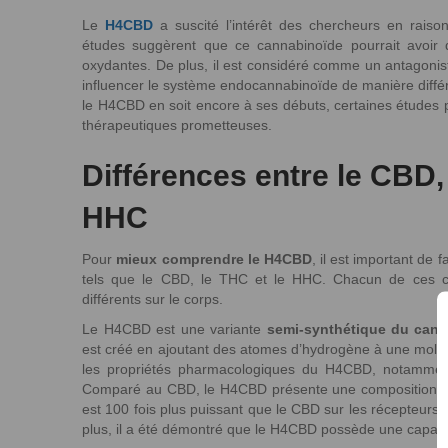
Le
H4CBD
a suscité l’intérêt des chercheurs en raiso
études suggèrent que ce cannabinoïde pourrait avoir de
oxydantes. De plus, il est considéré comme un antagoniste
influencer le système endocannabinoïde de manière diffé
le H4CBD en soit encore à ses débuts, certaines études pr
thérapeutiques prometteuses.
Différences entre le CBD,
HHC
Pour
mieux comprendre le H4CBD
, il est important de 
tels que le CBD, le THC et le HHC. Chacun de ces c
différents sur le corps.
Le H4CBD est une variante
semi-synthétique du cann
est créé en ajoutant des atomes d’hydrogène à une molé
les propriétés pharmacologiques du H4CBD, notamment s
Comparé au CBD, le H4CBD présente une composition chimi
est 100 fois plus puissant que le CBD sur les récepteurs 
plus, il a été démontré que le H4CBD possède une capacit