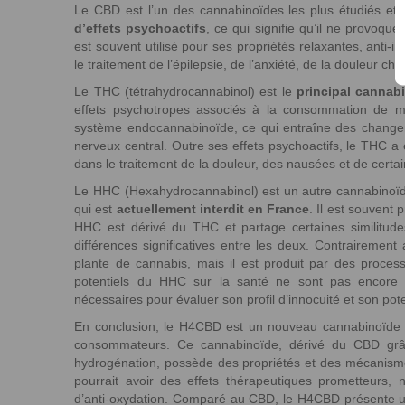
Le CBD est l’un des cannabinoïdes les plus étudiés e
d’effets psychoactifs
, ce qui signifie qu’il ne provoqu
est souvent utilisé pour ses propriétés relaxantes, anti-in
le traitement de l’épilepsie, de l’anxiété, de la douleur chr
Le THC (tétrahydrocannabinol) est le
principal cannab
effets psychotropes associés à la consommation de m
système endocannabinoïde, ce qui entraîne des change
nerveux central. Outre ses effets psychoactifs, le THC a 
dans le traitement de la douleur, des nausées et de certain
Le HHC (Hexahydrocannabinol) est un autre cannabinoïde
qui est
actuellement interdit en France
. Il est souvent
HHC est dérivé du THC et partage certaines similitudes
différences significatives entre les deux. Contraireme
plante de cannabis, mais il est produit par des process
potentiels du HHC sur la santé ne sont pas encore 
nécessaires pour évaluer son profil d’innocuité et son pot
En conclusion, le H4CBD est un nouveau cannabinoïde qu
consommateurs. Ce cannabinoïde, dérivé du CBD grâ
hydrogénation, possède des propriétés et des mécanismes
pourrait avoir des effets thérapeutiques prometteurs, 
d’anti-oxydation. Comparé au CBD, le H4CBD présente un