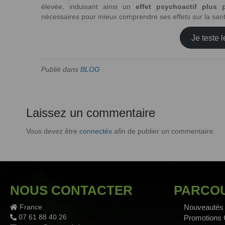
élevée, induisant ainsi un
effet psychoactif plus 
nécessaires pour mieux comprendre ses effets sur la sant
Je teste
Publié dans
BLOG
Laissez un commentaire
Vous devez être
connectés
afin de publier un commentaire.
NOUS CONTACTER
PARCOU
France
Nouveautés
07 61 88 40 26
Promotions