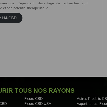
prononcé
. Cependant, davantage de recherches sont
é et son potentiel thérapeutique.
 le H4-CBD
RIR TOUS NOS RAYONS
Fleurs CBD
Autres Produits C
 CBD
Fleurs CBD USA
Vaporisateurs Fle