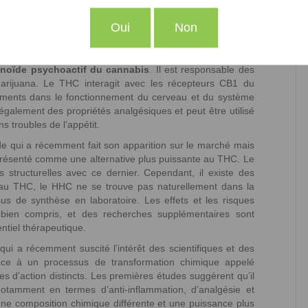
t les plus connus. Contrairement au THC, le CBD
n’a pas
e pas d’euphorie ou d’altérations de la conscience. Le CBD
Oui
Non
flammatoires et anxiolytiques. Il est également utilisé dans
onique et d’autres affections.
inoïde psychoactif du cannabis
. Il est responsable des
arijuana. Le THC interagit avec les récepteurs CB1 du
ments dans le fonctionnement du cerveau et du système
également des propriétés analgésiques et peut être utilisé
s troubles de l’appétit.
 qui a récemment fait son apparition sur le marché mais
 présenté comme une alternative plus puissante au THC. Le
 structurelles avec ce dernier. Cependant, il existe des
nt au THC, le HHC ne se trouve pas naturellement dans la
us de synthèse en laboratoire. Les effets et les risques
bien compris, et des recherches supplémentaires sont
entiel thérapeutique.
i a récemment suscité l’intérêt des scientifiques et des
ce à un processus de transformation chimique appelé
 d’action distincts. Les premières études suggèrent qu’il
notamment en termes d’anti-inflammation, d’analgésie et
e composition chimique différente et une puissance plus