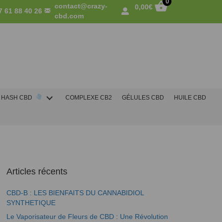
0
contact@crazy-
0,00
€
7 61 88 40 26
cbd.com
HASH CBD
COMPLEXE CB2
GÉLULES CBD
HUILE CBD
Articles récents
CBD-B : LES BIENFAITS DU CANNABIDIOL
SYNTHETIQUE
Le Vaporisateur de Fleurs de CBD : Une Révolution