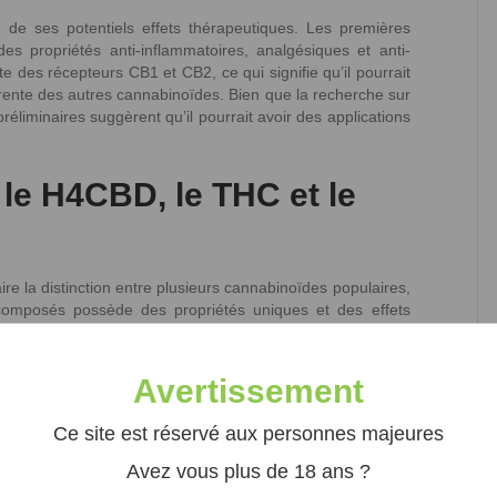
n de ses potentiels effets thérapeutiques. Les premières
s propriétés anti-inflammatoires, analgésiques et anti-
 des récepteurs CB1 et CB2, ce qui signifie qu’il pourrait
rente des autres cannabinoïdes. Bien que la recherche sur
éliminaires suggèrent qu’il pourrait avoir des applications
 le H4CBD, le THC et le
faire la distinction entre plusieurs cannabinoïdes populaires,
omposés possède des propriétés uniques et des effets
abidiol
(CBD) naturellement présent dans le cannabis. Il
Avertissement
cule de CBD. Des recherches ont été menées pour étudier
on effet psychoactif et son action anti-inflammatoire.
Ce site est réservé aux personnes majeures
que différente et des effets physiologiques distincts. Il
CB1, induisant ainsi un effet psychoactif plus prononcé. De
Avez vous plus de 18 ans ?
é anti-inflammatoire supérieure à celle du CBD.