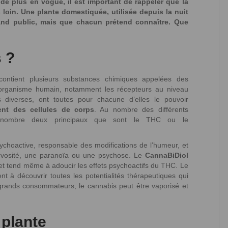
e plus en vogue, il est important de rappeler que la
 loin. Une plante domestiquée, utilisée depuis la nuit
and public, mais que chacun prétend connaître. Que
s ?
contient plusieurs substances chimiques appelées des
l’organisme humain, notamment les récepteurs au niveau
 diverses, ont toutes pour chacune d’elles le pouvoir
ent des cellules de corps
. Au nombre des différents
dénombre deux principaux que sont le THC ou le
ychoactive, responsable des modifications de l’humeur, et
ervosité, une paranoïa ou une psychose. Le
CannaBiDiol
 et tend même à adoucir les effets psychoactifs du THC. Le
t à découvrir toutes les potentialités thérapeutiques qui
 grands consommateurs, le cannabis peut être vaporisé et
 plante