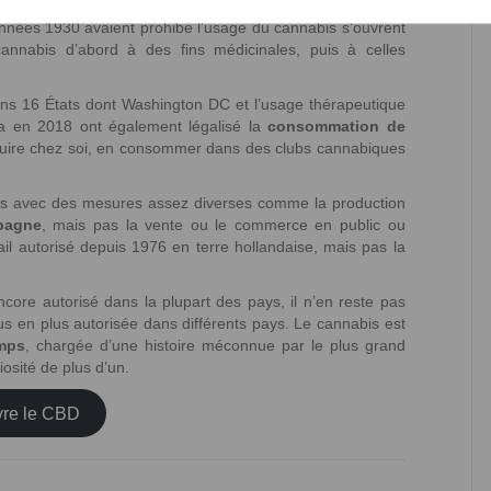
en France
. Plusieurs pays à travers le monde font évoluer
 années 1930 avaient prohibé l’usage du cannabis s’ouvrent
annabis d’abord à des fins médicinales, puis à celles
ans 16 États dont Washington DC et l’usage thérapeutique
a en 2018 ont également légalisé la
consommation de
uire chez soi, en consommer dans des clubs cannabiques
is avec des mesures assez diverses comme la production
pagne
, mais pas la vente ou le commerce en public ou
il autorisé depuis 1976 en terre hollandaise, mais pas la
core autorisé dans la plupart des pays, il n’en reste pas
lus en plus autorisée dans différents pays. Le cannabis est
emps
, chargée d’une histoire méconnue par le plus grand
riosité de plus d’un.
vre le CBD