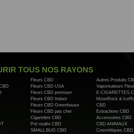
RIR TOUS NOS RAYONS
Fleurs CBD
Autres Produits C
 CBD
Fleurs CBD USA
Vaporisateurs Fle
D
Fleurs CBD premium
E-CIGARETTES 
Fleurs CBD Indoor
MoonRock & IceR
Fleurs CBD Greenhouse
CBD
Fleurs CBD pas cher
Extractions CBD
Cigarettes CBD
Accessoires CBD
OT
Pré roulés CBD
CBD ANIMAUX
SMALL BUD CBD
Cosmétiques CBD