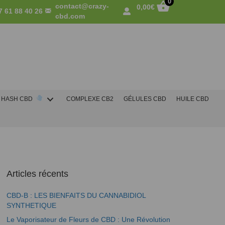
0
contact@crazy-
0,00
€
7 61 88 40 26
cbd.com
HASH CBD
COMPLEXE CB2
GÉLULES CBD
HUILE CBD
Articles récents
CBD-B : LES BIENFAITS DU CANNABIDIOL
SYNTHETIQUE
Le Vaporisateur de Fleurs de CBD : Une Révolution