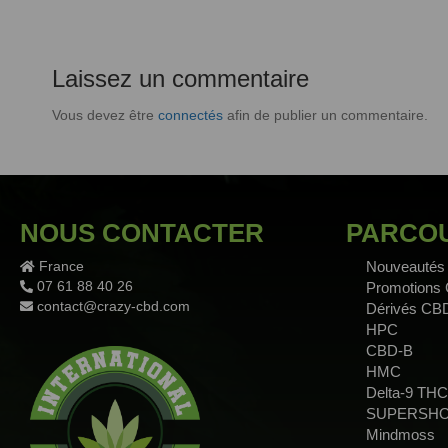
Laissez un commentaire
Vous devez être
connectés
afin de publier un commentaire.
NOUS CONTACTER
PARCOU
France
Nouveautés
07 61 88 40 26
Promotions
contact@crazy-cbd.com
Dérivés CB
HPC
CBD-B
HMC
Delta-9 THC
SUPERSH
Mindmoss