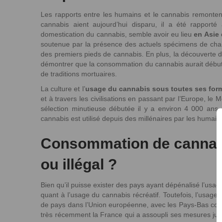
Les rapports entre les humains et le cannabis remontent
cannabis aient aujourd’hui disparu, il a été rapport
domestication du cannabis, semble avoir eu lieu
en Asie 
soutenue par la présence des actuels spécimens de chan
des premiers pieds de cannabis. En plus, la découverte 
démontrer que la consommation du cannabis aurait début
de traditions mortuaires.
La culture et l’
usage du cannabis sous toutes ses for
et à travers les civilisations en passant par l’Europe, l
sélection minutieuse débutée il y a environ 4 000 ans
cannabis est utilisé depuis des millénaires par les humain
Consommation de cannabi
ou illégal ?
Bien qu’il puisse exister des pays ayant dépénalisé l’us
quant à l’usage du cannabis récréatif. Toutefois, l’usage
de pays dans l’Union européenne, avec les Pays-Bas comm
très récemment la France qui a assoupli ses mesures judi